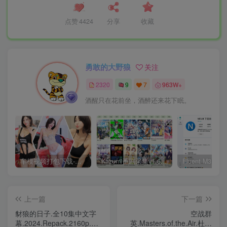
点赞
4424
分享
收藏
勇敢的大野狼
关注
2320
9
7
963W+
酒醒只在花前坐，酒醉还来花下眠。
车模视频打包下载-高清无水印版
Kazumi番剧采集v1.6.9：支持自定义规则+在线观看+弹幕，跨平台下载
上一篇
下一篇
豺狼的日子.全10集中文字
空战群
幕.2024.Repack.2160p.NOW.WEB-
英.Masters.of.the.Air.杜比