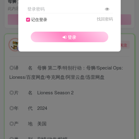
母狮 第二季 Lioness Season 2 (2024)全8集4K中字
登录密码
此内容为免费资源，请登录后查看
找回密码
登录查看
记住登录
登录
勇敢的大野狼
关注
酒醒只在花前坐，酒醉还来花下眠。
◎译 名 母狮 第二季/特别行动：母狮/Special Ops:
Lioness/百度网盘/夸克网盘/阿里云盘/迅雷网盘
◎片 名 Lioness Season 2
◎年 代 2024
◎产 地 美国
◎类 别 剧情/动作/惊悚