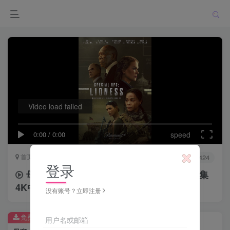
Video load failed
0:00
/
0:00
speed
首页
影音专区
正文
0
7197
4424
登录
母狮 第二季 Lioness Season 2 (2024)全8集
4K中字
没有账号？立即注册
免费资源
用户名或邮箱