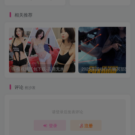
DL.H.265.HLG.DDP5.1
视界双版本.全09集.简繁英
字幕.2024.2160p
相关推荐
车模视频打包下载-高清无水印版
2025美国动作片
评论
抢沙发
请登录后发表评论
登录
注册