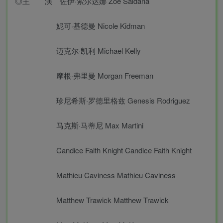
◎主 演 佐伊·索尔达娜 Zoe Saldana
妮可·基德曼 Nicole Kidman
迈克尔·凯利 Michael Kelly
摩根·弗里曼 Morgan Freeman
珍尼希斯·罗德里格兹 Genesis Rodriguez
马克斯·马蒂尼 Max Martini
Candice Faith Knight Candice Faith Knight
Mathieu Caviness Mathieu Caviness
Matthew Trawick Matthew Trawick