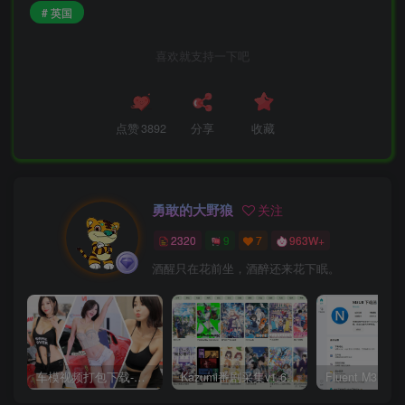
# 英国
喜欢就支持一下吧
点赞
3892
分享
收藏
勇敢的大野狼
关注
2320
9
7
963W+
酒醒只在花前坐，酒醉还来花下眠。
车模视频打包下载-高清无水印版
Kazumi番剧采集v1.6.9：支持自定义规则+在线观看+弹幕，跨平台下载