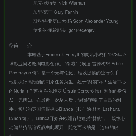
尼克·威特曼 Nick Wittman
加里·范宁 Gary Fannin
斯科特·亚历山大·杨 Scott Alexander Young
伊戈尔·佩钦耶夫 Igor Pecenjev
◎简 介
本剧基于Frederick Forsyth的同名小说和1973年环
球影业同名改编电影创作。 “豺狼”（埃迪·雷德梅恩 Eddie
Redmayne 饰）是一个无与伦比、难以捉摸的独行杀手，
他以执行高报酬的刺杀任务为生。处于“豺狼”私人生活中心
的Nuria（乌苏拉·科尔维罗 Úrsula Corberó 饰）对他的身份
却一无所知。在最近一次杀人后，“豺狼”遇到了自己的对
手，顽强的英国情报探员Bianca（拉什纳·林奇 Lashana
Lynch 饰）。Bianca开始在欧洲各地追捕“豺狼”，一场惊心
动魄的猫鼠追逐战由此展开，随之而来的是一连串的破