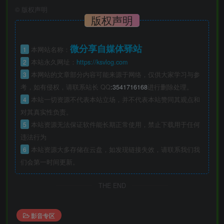
©
版权声明
版权声明
微分享自媒体驿站
1
本网站名称：
2
本站永久网址：
https://ksvlog.com
3
本网站的文章部分内容可能来源于网络，仅供大家学习与参
考，如有侵权，请联系站长 QQ
:3541716168
进行删除处理。
4
本站一切资源不代表本站立场，并不代表本站赞同其观点和
对其真实性负责。
5
本站资源无法保证软件能长期正常使用，禁止下载用于任何
违法行为
6
本站资源大多存储在云盘，如发现链接失效，请联系我们我
们会第一时间更新。
THE END
影音专区