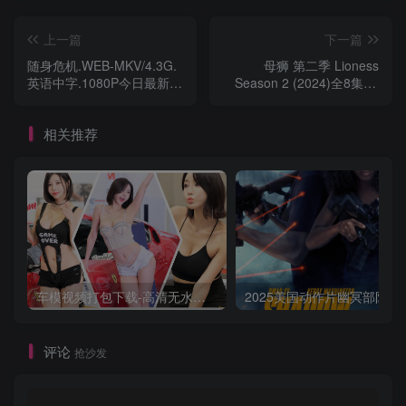
上一篇
下一篇
随身危机.WEB-MKV/4.3G.
母狮 第二季 Lioness
英语中字.1080P今日最新
Season 2 (2024)全8集4K
超刺激动作
中字
相关推荐
车模视频打包下载-高清无水印版
2025美国动作片
评论
抢沙发