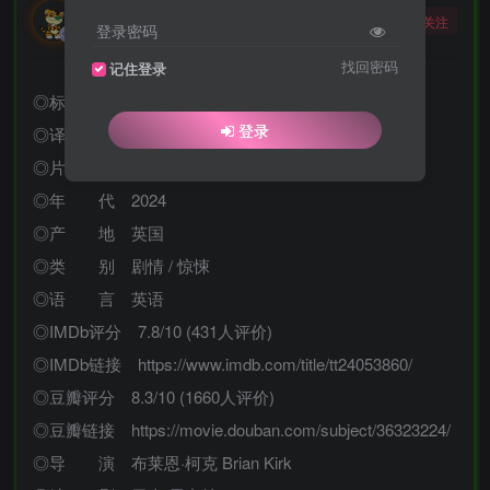
勇敢的大野狼
关注
登录密码
酒醒只在花前坐，酒醉还来花下眠。
找回密码
记住登录
◎标 题 豺狼的日子
登录
◎译 名 豺狼的日子(剧版) / 财狼之日
◎片 名 The Day of the Jackal
◎年 代 2024
◎产 地 英国
◎类 别 剧情 / 惊悚
◎语 言 英语
◎IMDb评分 7.8/10 (431人评价)
◎IMDb链接 https://www.imdb.com/title/tt24053860/
◎豆瓣评分 8.3/10 (1660人评价)
◎豆瓣链接 https://movie.douban.com/subject/36323224/
◎导 演 布莱恩·柯克 Brian Kirk