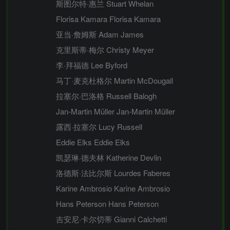
斯图尔特·惠兰 Stuart Whelan
Florisa Kamara Florisa Kamara
亚当·詹姆斯 Adam James
克里斯蒂·梅尔 Christy Meyer
李·拜福德 Lee Byford
马丁·麦克杜格尔 Martin McDougall
拉塞尔·巴洛格 Russell Balogh
Jan-Martin Müller Jan-Martin Müller
露西·拉塞尔 Lucy Russell
Eddie Elks Eddie Elks
凯瑟琳·德夫林 Katherine Devlin
洛德斯·法比尔斯 Lourdes Faberes
Karine Ambrosio Karine Ambrosio
Hans Peterson Hans Peterson
吉安尼·卡尔切蒂 Gianni Calchetti