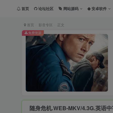
首页
论坛社区
网站源码
安卓软件
首页
影音专区
正文
免费资源
随身危机.WEB-MKV/4.3G.英语