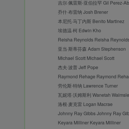
吉尔·佩雷斯-亚伯拉罕 Gil Perez-Abr
乔什·布雷纳 Josh Brener
本尼托·马丁内斯 Benito Martinez
埃德温·柯 Edwin Kho
Reisha Reynolds Reisha Reynold
亚当·斯蒂芬森 Adam Stephenson
Michael Scott Michael Scott
杰夫·波普 Jeff Pope
Raymond Rehage Raymond Reha
劳伦斯·特纳 Lawrence Turner
瓦妮塔·沃姆斯利 Wanetah Walmsle
洛根·麦克雷 Logan Macrae
Johnny Ray Gibbs Johnny Ray Gib
Keyara Milliner Keyara Milliner