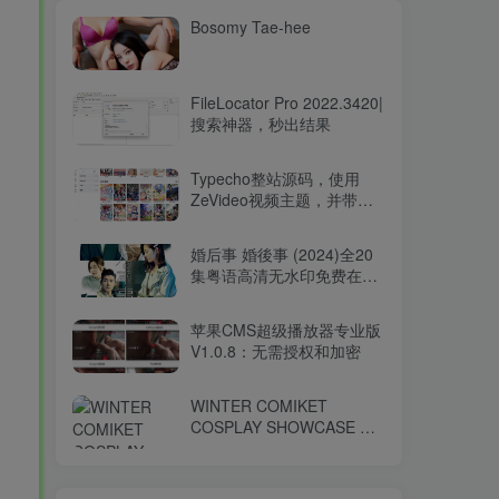
Bosomy Tae-hee
FileLocator Pro 2022.3420|
搜索神器，秒出结果
Typecho整站源码，使用
ZeVideo视频主题，并带有
采集功能
婚后事 婚後事 (2024)全20
集粤语高清无水印免费在线
观看-百度网盘下载
苹果CMS超级播放器专业版
V1.0.8：无需授权和加密
WINTER COMIKET
COSPLAY SHOWCASE コ
ミケ