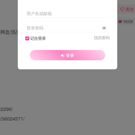
关注
用户名或邮箱
0
3849
5668
登录密码
网盘/迅雷云盘下载
找回密码
记住登录
登录
82296/
/36024571/