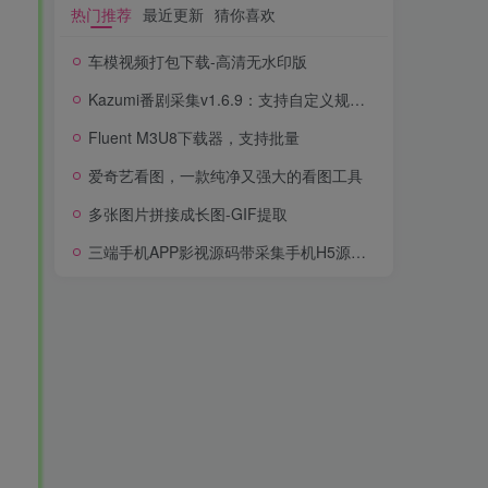
热门推荐
最近更新
猜你喜欢
车模视频打包下载-高清无水印版
Kazumi番剧采集v1.6.9：支持自定义规则+在线观看+弹幕，跨平台下载
Fluent M3U8下载器，支持批量
爱奇艺看图，一款纯净又强大的看图工具
多张图片拼接成长图-GIF提取
三端手机APP影视源码带采集手机H5源码带VIP卡密功能