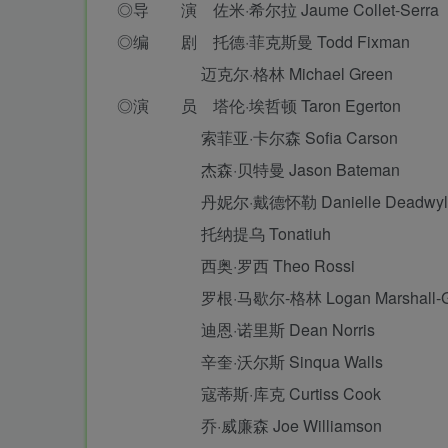
◎导 演 佐米·希尔拉 Jaume Collet-Serra
◎编 剧 托德·菲克斯曼 Todd Fixman
迈克尔·格林 Michael Green
◎演 员 塔伦·埃哲顿 Taron Egerton
索菲亚·卡尔森 Sofia Carson
杰森·贝特曼 Jason Bateman
丹妮尔·戴德怀勒 Danielle Deadwyl
托纳提乌 Tonatiuh
西奥·罗西 Theo Rossi
罗根·马歇尔-格林 Logan Marshall-G
迪恩·诺里斯 Dean Norris
辛奎·沃尔斯 Sinqua Walls
寇蒂斯·库克 Curtiss Cook
乔·威廉森 Joe Williamson