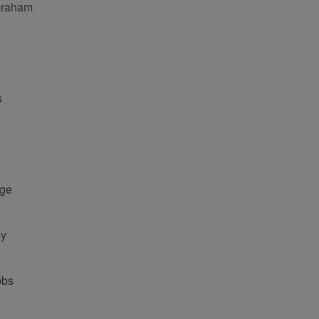
aham
s
ge
y
bs