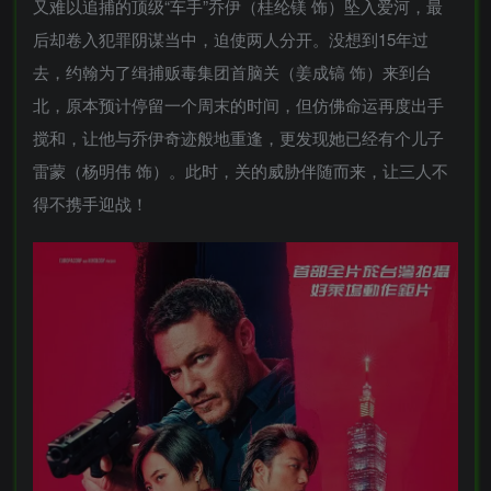
又难以追捕的顶级“车手”乔伊（桂纶镁 饰）坠入爱河，最
后却卷入犯罪阴谋当中，迫使两人分开。没想到15年过
去，约翰为了缉捕贩毒集团首脑关（姜成镐 饰）来到台
北，原本预计停留一个周末的时间，但仿佛命运再度出手
搅和，让他与乔伊奇迹般地重逢，更发现她已经有个儿子
雷蒙（杨明伟 饰）。此时，关的威胁伴随而来，让三人不
得不携手迎战！