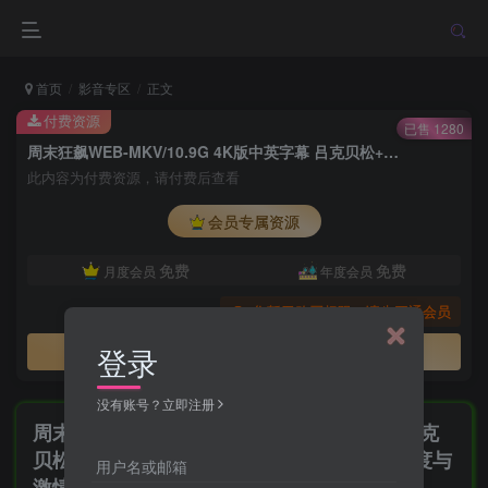
首页
影音专区
正文
付费资源
已售 1280
周末狂飙WEB-MKV/10.9G 4K版中英字幕 吕克贝松+卢克·伊万斯+桂纶镁+成康 最新台版速度与激情
此内容为付费资源，请付费后查看
会员专属资源
免费
免费
月度会员
年度会员
您暂无购买权限，请先开通会员
登录
开通会员
没有账号？立即注册
周末狂飙WEB-MKV/10.9G 4K版中英字幕 吕克
贝松+卢克·伊万斯+桂纶镁+成康 最新台版速度与
用户名或邮箱
激情