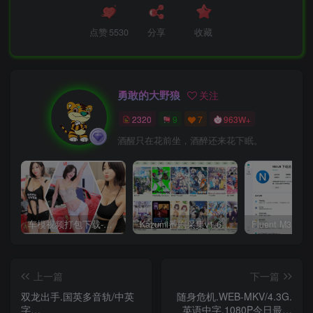
点赞
5530
分享
收藏
勇敢的大野狼
关注
2320
9
7
963W+
酒醒只在花前坐，酒醉还来花下眠。
车模视频打包下载-高清无水印版
Kazumi番剧采集v1.6.9：支持自定义规则+在线观看+弹幕，跨平台下载
上一篇
下一篇
双龙出手.国英多音轨/中英
随身危机.WEB-MKV/4.3G.
字
英语中字.1080P今日最新