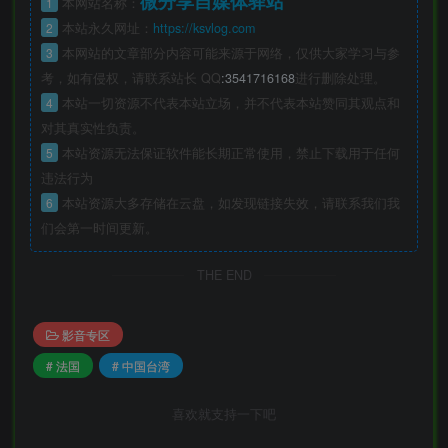
微分享自媒体驿站
1
本网站名称：
2
本站永久网址：
https://ksvlog.com
3
本网站的文章部分内容可能来源于网络，仅供大家学习与参
考，如有侵权，请联系站长 QQ
:3541716168
进行删除处理。
4
本站一切资源不代表本站立场，并不代表本站赞同其观点和
对其真实性负责。
5
本站资源无法保证软件能长期正常使用，禁止下载用于任何
违法行为
6
本站资源大多存储在云盘，如发现链接失效，请联系我们我
们会第一时间更新。
THE END
影音专区
# 法国
# 中国台湾
喜欢就支持一下吧