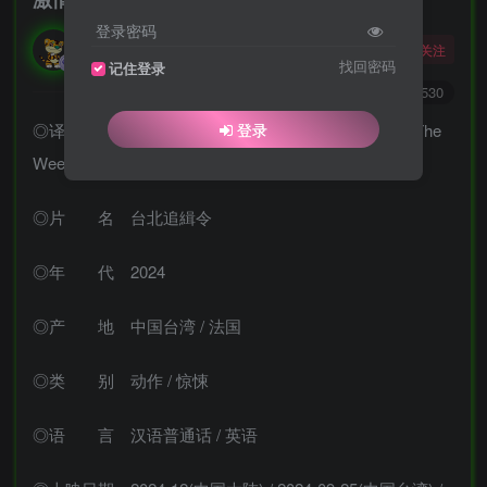
登录密码
勇敢的大野狼
关注
酒醒只在花前坐，酒醉还来花下眠。
找回密码
记住登录
0
5341
5530
◎译 名 周末狂飙 / 台北追缉令 / 周末逃亡计划 / The
登录
Weekend Escape / Weekend in Taipei
◎片 名 台北追緝令
◎年 代 2024
◎产 地 中国台湾 / 法国
◎类 别 动作 / 惊悚
◎语 言 汉语普通话 / 英语