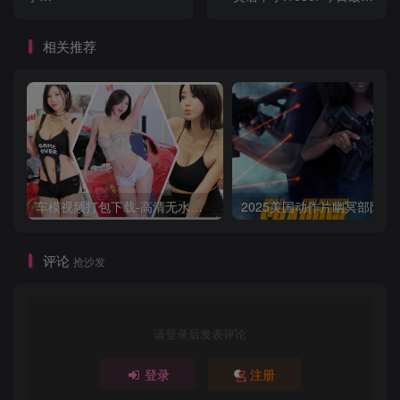
幕.2.Guns.2013.UHD.BluRay.REMUX
超刺激动作
相关推荐
车模视频打包下载-高清无水印版
2025美国动作片
评论
抢沙发
请登录后发表评论
登录
注册