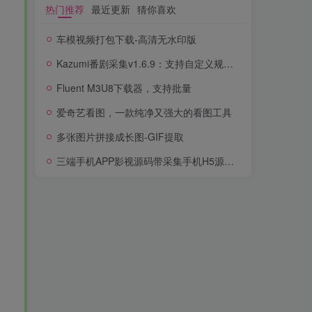
热门推荐
最近更新
猜你喜欢
车模视频打包下载-高清无水印版
Kazumi番剧采集v1.6.9：支持自定义规则+在线观看+弹幕，跨平台下载
Fluent M3U8下载器，支持批量
爱奇艺看图，一款纯净又强大的看图工具
多张图片拼接成长图-GIF提取
三端手机APP影视源码带采集手机H5源码带VIP卡密功能