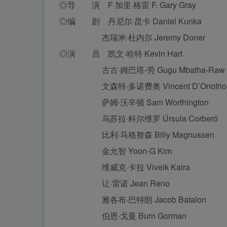
◎导 演 F·加里·格雷 F. Gary Gray
◎编 剧 丹尼尔·昆卡 Daniel Kunka
杰瑞米·杜内尔 Jeremy Doner
◎演 员 凯文·哈特 Kevin Hart
古古·姆巴塔-劳 Gugu Mbatha-Raw
文森特·多诺费奥 Vincent D’Onofrio
萨姆·沃辛顿 Sam Worthington
乌苏拉·科尔维罗 Úrsula Corberó
比利·马格努森 Billy Magnussen
金允智 Yoon-G Kim
维威克·卡拉 Viveik Kalra
让·雷诺 Jean Reno
雅各布·巴特朗 Jacob Batalon
伯恩·戈曼 Burn Gorman