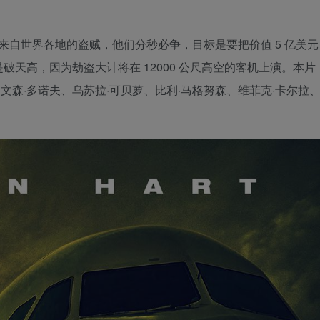
世界各地的盗贼，他们分秒必争，目标是要把价值 5 亿美元
天高，因为劫盗大计将在 12000 公尺高空的客机上演。本片
、文森·多诺夫、乌苏拉·可贝萝、比利·马格努森、维菲克·卡尔拉