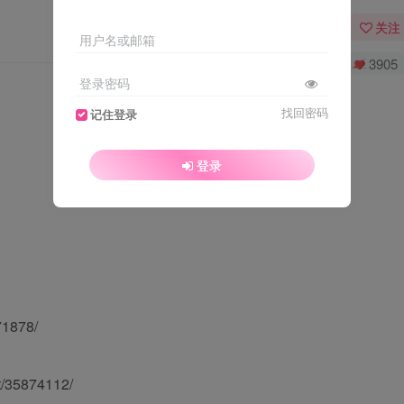
关注
用户名或邮箱
0
5400
3905
登录密码
找回密码
记住登录
登录
71878/
/35874112/