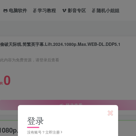
电脑软件
学习教程
影音专区
随机小姐姐
偷破天际线.简繁英字幕.Lift.2024.1080p.Max.WEB-DL.DDP5.1
此内容为免费资源，请登录后查看
0
R
登录查看
登录
80p.Max.WEB-DL.DDP5.1
没有账号？立即注册