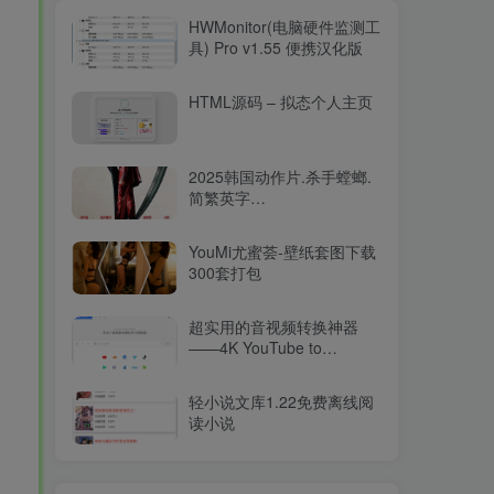
HWMonitor(电脑硬件监测工
具) Pro v1.55 便携汉化版
HTML源码 – 拟态个人主页
2025韩国动作片.杀手螳螂.
简繁英字
幕.Mantis.2025.2160p.WEB-
DL.DDP5.1.Atmos.HDR.H.26515.94GB
YouMi尤蜜荟-壁纸套图下载
300套打包
超实用的音视频转换神器
——4K YouTube to
MP3（v2025最新版）
轻小说文库1.22免费离线阅
读小说