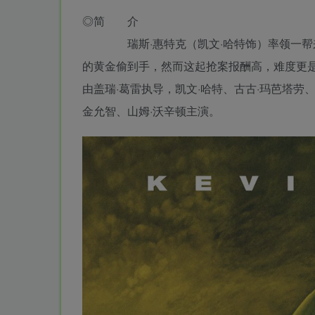
◎简 介
瑞斯·惠特克（凯文·哈特饰）率领一帮来自
的黄金偷到手，然而这起抢案报酬高，难度更是破
由盖瑞·葛雷执导，凯文·哈特、古古·玛芭塔劳
金允智、山姆·沃辛顿主演。