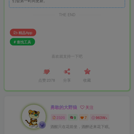
们会第一时间更新。
THE END
精品App
# 查找工具
喜欢就支持一下吧
点赞
2378
分享
收藏
勇敢的大野狼
关注
2320
9
7
963W+
酒醒只在花前坐，酒醉还来花下眠。