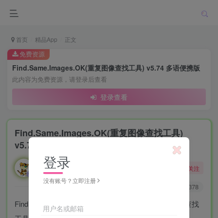
首页
精品App
正文
免费资源
Find.Same.Images.OK(重复图像查找工具) v5.74 多语便携版
此内容为免费资源，请登录后查看
登录查看
Find.Same.Images.OK(重复图像查找工具)
v5.74 多语便携版
登录
勇敢的大野狼
关注
酒醒只在花前坐，酒醉还来花下眠。
没有账号？立即注册
0
1.6W+
2378
Find.Same.Images.OK 是一款高效且易于使用的图像查找
用户名或邮箱