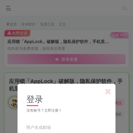
首页
安卓软件
实用工具
正文
免费资源
已售 412
应用锁「AppLock」破解版，隐私保护软件，手机里的“私密”地带！
此内容为免费资源，请登录后查看
登录查看
应用锁「AppLock」破解版，隐私保护软件，手
机里的“私密”地带！
登录
勇敢的大野狼
关注
酒醒只在花前坐，酒醉还来花下眠。
没有账号？立即注册
0
284
602
用户名或邮箱