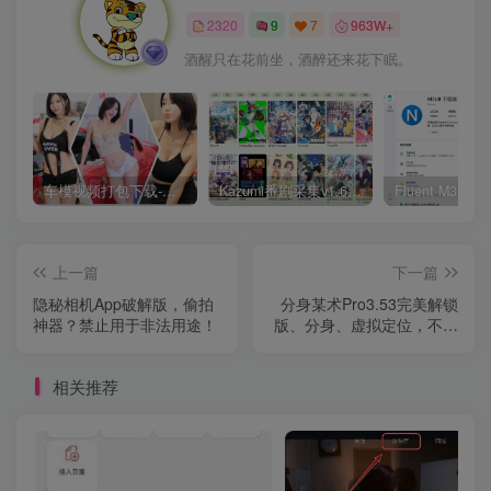
2320
9
7
963W+
酒醒只在花前坐，酒醉还来花下眠。
车模视频打包下载-高清无水印版
Kazumi番剧采集v1.6.9：支持自定义规则+在线观看+弹幕，跨平台下载
上一篇
下一篇
隐秘相机App破解版，偷拍
分身某术Pro3.53完美解锁
神器？禁止用于非法用途！
版、分身、虚拟定位，不怕
查岗！
相关推荐