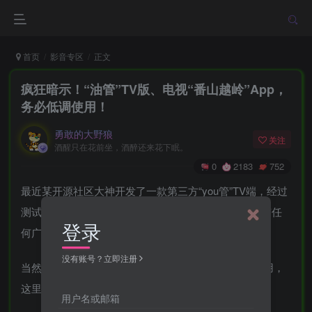
首页
影音专区
正文
疯狂暗示！“油管”TV版、电视“番山越岭”App，
务必低调使用！
勇敢的大野狼
关注
酒醒只在花前坐，酒醉还来花下眠。
0
2183
752
最近某开源社区大神开发了一款第三方“you管”TV端，经过
测试完美适配电视使用，而且保留了很多功能，且没有任
登录
何广告。
没有账号？立即注册
当然，使用这玩意还是需要某Xx软件连接上后才能使用，
这里weichat.me一并发给大家，千万不要错过啦！
用户名或邮箱