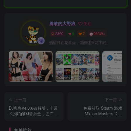
勇敢的大野狼
关注
2320
9
7
963W+
酒醒只在花前坐，酒醉还来花下眠。
车模视频打包下载-高清无水印版
Kazumi番剧采集v1.6.9：支持自定义规则+在线观看+弹幕，跨平台下载
上一篇
下一篇
DJ多多v4.3.6破解版，非常
免费获取 Steam 游戏
“劲爆”的DJ音乐盒，去广
Minion Masters DLC
告、解锁VIP！
Uprising[Windows、
macOS][￥50→0]
相关推荐