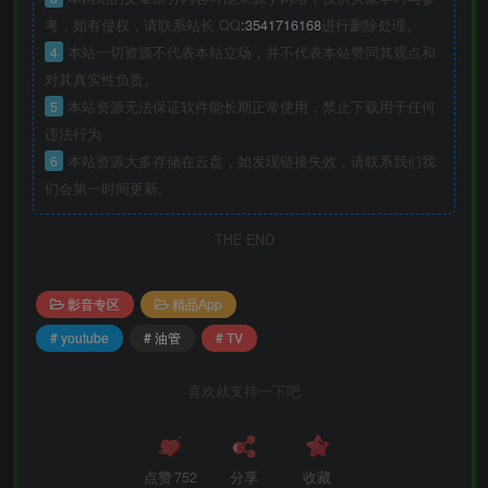
考，如有侵权，请联系站长 QQ
:3541716168
进行删除处理。
4
本站一切资源不代表本站立场，并不代表本站赞同其观点和
对其真实性负责。
5
本站资源无法保证软件能长期正常使用，禁止下载用于任何
违法行为
6
本站资源大多存储在云盘，如发现链接失效，请联系我们我
们会第一时间更新。
THE END
影音专区
精品App
# youtube
# 油管
# TV
喜欢就支持一下吧
点赞
752
分享
收藏