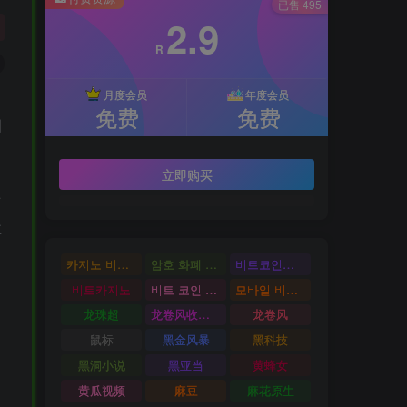
已售 495
2.9
R
月度会员
年度会员
免费
免费
图
立即购买
前
再
카지노 비트코인
암호 화폐 카지노
비트코인카지노
비트카지노
비트 코인 온라인 카지노
모바일 비트 코인 카지노
龙珠超
龙卷风收音机
龙卷风
鼠标
黑金风暴
黑科技
黑洞小说
黑亚当
黄蜂女
黄瓜视频
麻豆
麻花原生