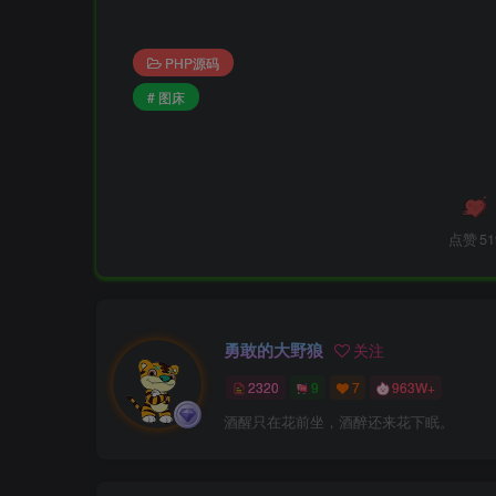
PHP源码
# 图床
点赞
51
勇敢的大野狼
关注
2320
9
7
963W+
酒醒只在花前坐，酒醉还来花下眠。