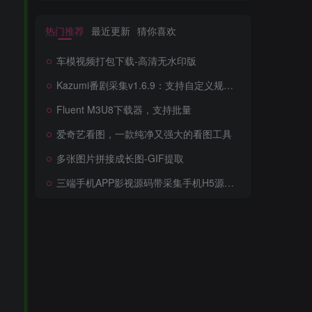
热门推荐
最近更新
猜你喜欢
车模视频打包下载-高清无水印版
Kazumi番剧采集v1.6.9：支持自定义规则+在线观看+弹幕，跨平台下载
Fluent M3U8下载器，支持批量
爱奇艺看图，一款纯净又强大的看图工具
多张图片拼接成长图-GIF提取
三端手机APP影视源码带采集手机H5源码带VIP卡密功能