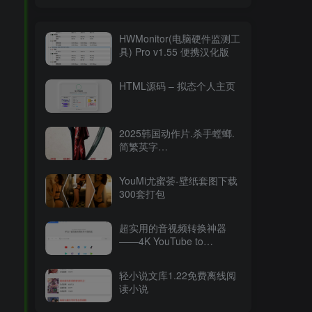
HWMonitor(电脑硬件监测工
具) Pro v1.55 便携汉化版
HTML源码 – 拟态个人主页
2025韩国动作片.杀手螳螂.
简繁英字
幕.Mantis.2025.2160p.WEB-
DL.DDP5.1.Atmos.HDR.H.26515.94GB
YouMi尤蜜荟-壁纸套图下载
300套打包
超实用的音视频转换神器
——4K YouTube to
MP3（v2025最新版）
轻小说文库1.22免费离线阅
读小说