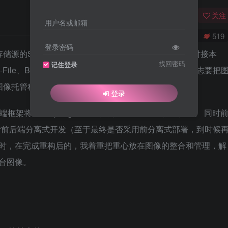
关注
用户名或邮箱
0
79
519
登录密码
存储源的SpringBoot开源图像托管程序。 目前已经支持对接本
找回密码
记住登录
le、Backblaze、Minio等存储源。功能强悍，作者立志要把
ao图像托管程序不仅仅是图床那么简单。
登录
后端框架将升级Springboot框架，接口采用统一标准格式。 同时
s+router前后端分离式开发（至于最终是否采用前分离式部署，到时候
同时，在完成重构后的，我着重把重心放在图像的整合和管理，解
后台图像。