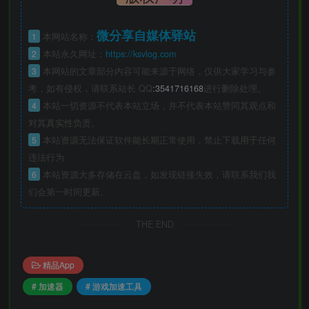
微分享自媒体驿站
1
本网站名称：
2
本站永久网址：
https://ksvlog.com
3
本网站的文章部分内容可能来源于网络，仅供大家学习与参
考，如有侵权，请联系站长 QQ
:3541716168
进行删除处理。
4
本站一切资源不代表本站立场，并不代表本站赞同其观点和
对其真实性负责。
5
本站资源无法保证软件能长期正常使用，禁止下载用于任何
违法行为
6
本站资源大多存储在云盘，如发现链接失效，请联系我们我
们会第一时间更新。
THE END
精品App
# 加速器
# 游戏加速工具