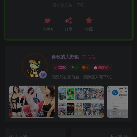
喜欢就支持一下吧
点赞
0
分享
收藏
勇敢的大野狼
关注
2320
9
7
963W+
酒醒只在花前坐，酒醉还来花下眠。
车模视频打包下载-高清无水印版
Kazumi番剧采集v1.6.9：支持自定义规则+在线观看+弹幕，跨平台下载
上一篇
下一篇