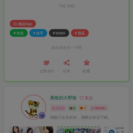
THE END
精品App
# 抖音
# 快手
# bilibili
# 西瓜
喜欢就支持一下吧
点赞
653
分享
收藏
勇敢的大野狼
关注
2320
9
7
963W+
酒醒只在花前坐，酒醉还来花下眠。