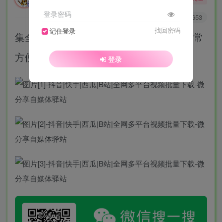
酒醒只在花前坐，酒醉还来花下眠。
登录密码
0
3684
653
找回密码
记住登录
集全网短视频，批量下载，太好用了。非常
方便做短视频的！
登录