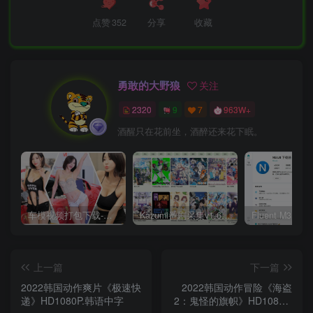
点赞
352
分享
收藏
勇敢的大野狼
关注
2320
9
7
963W+
酒醒只在花前坐，酒醉还来花下眠。
车模视频打包下载-高清无水印版
Kazumi番剧采集v1.6.9：支持自定义规则+在线观看+弹幕，跨平台下载
上一篇
下一篇
2022韩国动作爽片《极速快
2022韩国动作冒险《海盗
递》HD1080P.韩语中字
2：鬼怪的旗帜》HD1080P.