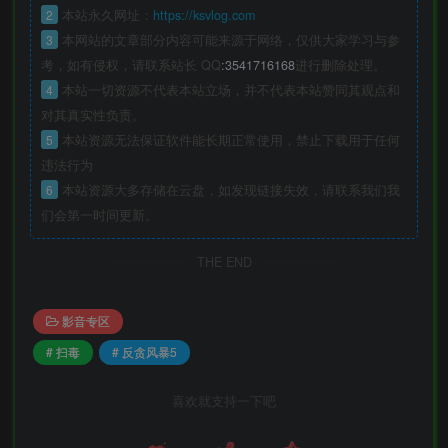
2
本站永久网址：
https://ksvlog.com
3
本网站的文章部分内容可能来源于网络，仅供大家学习与参
考，如有侵权，请联系站长 QQ
:3541716168
进行删除处理。
4
本站一切资源不代表本站立场，并不代表本站赞同其观点和
对其真实性负责。
5
本站资源无法保证软件能长期正常使用，禁止下载用于任何
违法行为
6
本站资源大多存储在云盘，如发现链接失效，请联系我们我
们会第一时间更新。
THE END
影音专区
# 扫毒
# 反贪风暴5
喜欢就支持一下吧