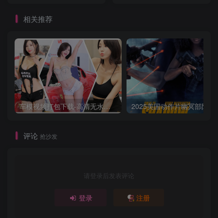
韩语中字
相关推荐
车模视频打包下载-高清无水印版
2025美国动作片
评论
抢沙发
请登录后发表评论
登录
注册