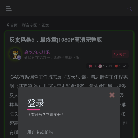
首页
影音专区
正文
反贪风暴5：最终章|1080P高清完整版
勇敢的大野狼
关注
酒醒只在花前坐，酒醉还来花下眠。
0
3784
352
ICAC首席调查主任陆志廉（古天乐 饰）与总调查主任程德
明（郑嘉颖 饰）共同调查走私贪污案，意外发现另一起涉
及人口贩卖的海关贪腐大案。此案与恐袭集团首脑King及
登录
其幕后指使人肖卓亚（谢天华 饰）有关，并牵涉多名香港
海关高层领导，且似乎与受邀到香港、被JFIU廖保强（张
没有账号？立即注册
智霖 饰）秘密保护的亚洲首席大法官庞爱玛（宣萱 饰）也
用户名或邮箱
有联系。暗流涌动、扑朔迷离，真相究竟何时浮现……