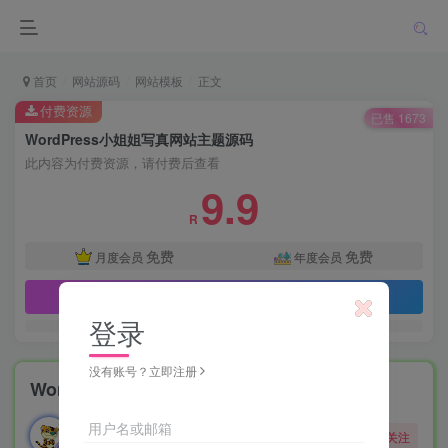
首页
网站源码
网站模板
正文
付费资源
已售 1673
WordPress小姐姐写真网站主题源码
此内容为付费资源，请付费后查看
9.9
R
免费
免费
月度会员
年度会员
立即购买
登录
没有账号？立即注册
WordPress小姐姐写真网站主题源码
勇敢的大野狼
用户名或邮箱
关注
酒醒只在花前坐，酒醉还来花下眠。