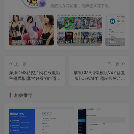
酒醒只在花前坐，酒醉还来花下眠。
车模视频打包下载-高清无水印版
Kazumi番剧采集v1.6.9：支持自定义规则+在线观看+弹幕，跨平台下载
上一篇
下一篇
海洋CMS仿挖片网在线电影
苹果CMS海螺模版V4.0修复
主题模板|非常好看的自适应
版PC+WAP自适应带后台影
手机端
视站源码
相关推荐