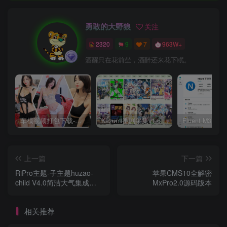
勇敢的大野狼
关注
2320
9
7
963W+
酒醒只在花前坐，酒醉还来花下眠。
车模视频打包下载-高清无水印版
Kazumi番剧采集v1.6.9：支持自定义规则+在线观看+弹幕，跨平台下载
上一篇
下一篇
RiPro主题-子主题huzao-
苹果CMS10全解密
child V4.0简洁大气集成后
MxPro2.0源码版本
台美化包wordpress主题
相关推荐