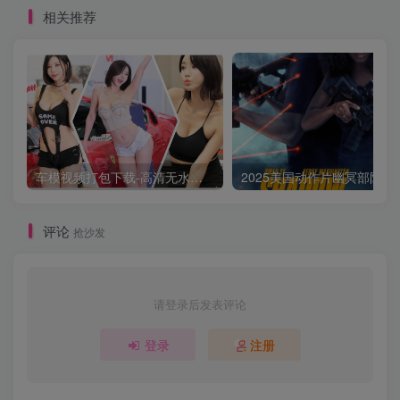
相关推荐
车模视频打包下载-高清无水印版
2025美国动作片
评论
抢沙发
请登录后发表评论
登录
注册