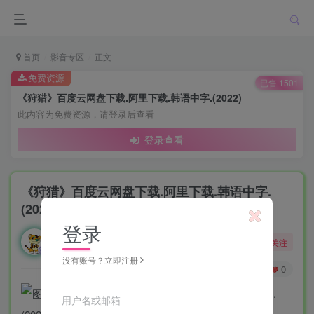
首页
影音专区
正文
免费资源
已售 1501
《狩猎》百度云网盘下载.阿里下载.韩语中字.(2022)
此内容为免费资源，请登录后查看
登录查看
《狩猎》百度云网盘下载.阿里下载.韩语中字.
(2022)
登录
勇敢的大野狼
关注
酒醒只在花前坐，酒醉还来花下眠。
没有账号？立即注册
0
497
0
用户名或邮箱