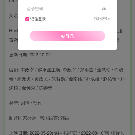
登录密码
又名: 猎首密令(台) / 南山 /
找回密码
记住登录
Hunt资源下载：狩猎网盘,百度云盘,夸克下载,阿里网盘,迅
登录
雷网盘,百度网盘,mp4磁力电驴ed2k,百度云115网盘下载
更新日期:2022-10-02
编剧: 李政宰 / 赵承熙主演: 李政宰 / 郑雨盛 / 全慧珍 / 许成
泰 / 高允贞 / 黄政民 / 朱智勋 / 金南佶 / 朴成雄 / 赵祐镇 / 郑
满植 / 金钟秀 / 陈善圭
类型: 剧情 / 动作
制片国家/地区: 韩国语言: 韩语
上映日期: 2022-05-20(戛纳电影节) / 2022-08-10(韩国)片长: