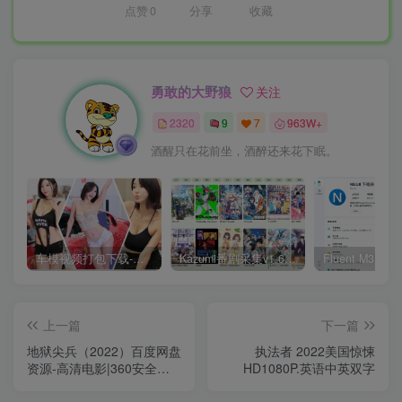
点赞
0
分享
收藏
勇敢的大野狼
关注
2320
9
7
963W+
酒醒只在花前坐，酒醉还来花下眠。
车模视频打包下载-高清无水印版
Kazumi番剧采集v1.6.9：支持自定义规则+在线观看+弹幕，跨平台下载
上一篇
下一篇
地狱尖兵（2022）百度网盘
执法者 2022美国惊悚
资源-高清电影|360安全云
HD1080P.英语中英双字
盘