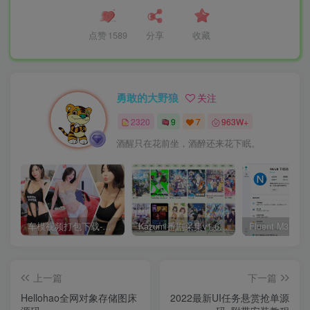
点赞
1589
分享
收藏
勇敢的大野狼
关注
2320
9
7
963W+
酒醒只在花前坐，酒醉还来花下眠。
车模视频打包下载-高清无水印版
Kazumi番剧采集v1.6.9：支持自定义规则+在线观看+弹幕，跨平台下载
上一篇
下一篇
Hellohao全网对象存储图床
2022最新UI任务悬赏抢单源