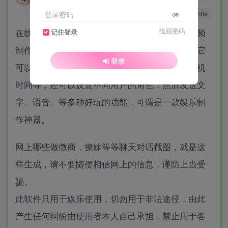
0
3415
1589
登录密码
在线微信对话生成器源码，抖音微信聊天搞笑视频
找回密码
记住登录
制作神器是一款在线微信聊天对话制作的工具，它
登录
可以设置苹果或安卓状态栏，包括手机电量、手机
时间等，还可以设置不同用户的角色，然后发送文
字、语音、等多种好玩的功能，可谓是一款娱乐制
作神器。
网上哪些做微商，撩妹等等聊天对话截图，就是这
样生成，请不要随便相信网上的信息，谨防上当受
骗。
此软件只用于娱乐使用，切勿用于非法途径，由此
产生任何纠纷由使用者本人自己承担，禁止用于各