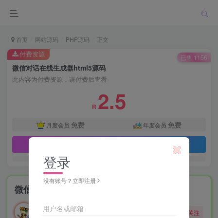
首页
网站源码
PHP源码
正文
付费资源
已售 1156
微信对话在线生成器html5源码
此内容为付费资源，请付费后查看
2.5
R
免费
免费
月度会员
年度会员
立即购买
登录
没有账号？立即注册
微信对话在线生成器html5源码
勇敢的大野狼
用户名或邮箱
关注
酒醒只在花前坐，酒醉还来花下眠。