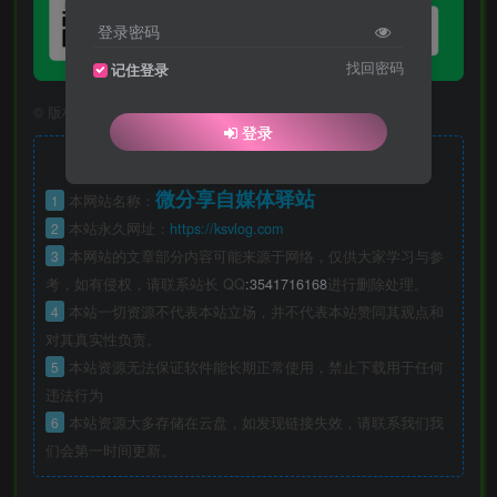
登录密码
找回密码
记住登录
©
版权声明
版权声明
登录
微分享自媒体驿站
1
本网站名称：
2
本站永久网址：
https://ksvlog.com
3
本网站的文章部分内容可能来源于网络，仅供大家学习与参
考，如有侵权，请联系站长 QQ
:3541716168
进行删除处理。
4
本站一切资源不代表本站立场，并不代表本站赞同其观点和
对其真实性负责。
5
本站资源无法保证软件能长期正常使用，禁止下载用于任何
违法行为
6
本站资源大多存储在云盘，如发现链接失效，请联系我们我
们会第一时间更新。