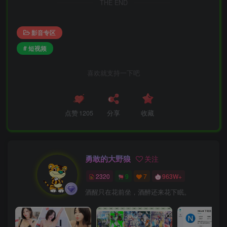
THE END
影音专区
# 短视频
喜欢就支持一下吧
点赞
1205
分享
收藏
勇敢的大野狼
关注
2320
9
7
963W+
酒醒只在花前坐，酒醉还来花下眠。