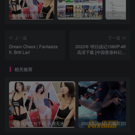
车模视频打包下载-高清无水印版
Kazumi番剧采集v1.6.9：支持自定义规则+在线观看+弹幕，跨平台下载
上一篇
下一篇
Dream Chaos | Fantasize
2022年 明日战记1080P-4K
ft. Britt Lari
高清下载 [中国香港科幻动
作电影]
相关推荐
车模视频打包下载-高清无水印版
2025美国动作片