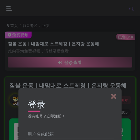
首页
影音专区
正文
免费视频
已售 310
짐볼 운동ㅣ내맘대로 스트레칭ㅣ은지랑 운동해
此内容为免费视频，请登录后查看
登录查看
짐볼 운동ㅣ내맘대로 스트레칭ㅣ은지랑 운동해
勇敢的大野狼
关注
登录
酒醒只在花前坐，酒醉还来花下眠。
0
3616
1205
没有账号？立即注册
用户名或邮箱