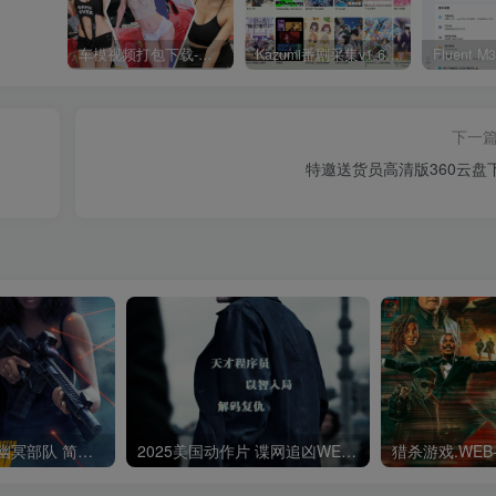
车模视频打包下载-高清无水印版
Kazumi番剧采集v1.6.9：支持自定义规则+在线观看+弹幕，跨平台下载
下一
特邀送货员高清版360云盘
2025美国动作片幽冥部队 简繁英字幕.Shadow.Force.2025.USA.BluRay.Remux.AVC.1080p.MKV
2025美国动作片 谍网追凶WEB-MKV/21.16GB简繁英字幕4K-2160PHDR版本