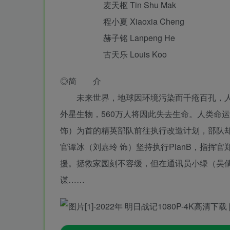
麦天枢 Tin Shu Mak
程小夏 Xiaoxia Cheng
赫子铭 Lanpeng He
古天乐 Louis Koo
◎简 介
未来世界，地球因环境污染而千疮百孔，人
外星生物，560万人将因此失去生命。人类命
饰）为首的精英部队前往执行改造计划，部队却
官谭冰（刘嘉玲 饰）坚持执行PlanB，指挥
援。拯救家园刻不容缓，但在通讯员小绿（吴倩
谋……