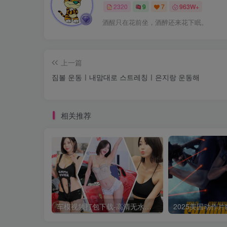
2320
9
7
963W+
酒醒只在花前坐，酒醉还来花下眠。
上一篇
짐볼 운동ㅣ내맘대로 스트레칭ㅣ은지랑 운동해
相关推荐
车模视频打包下载-高清无水印版