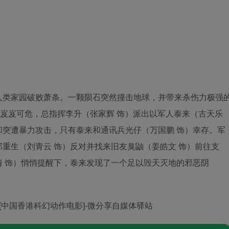
类家园破败萧条。一颗陨石突然撞击地球，并带来杀伤力极强
运岌岌可危，总指挥李升（张家辉 饰）派出以军人泰来（古天乐
突遭暴力攻击，只有泰来和通讯兵光仔（万国鹏 饰）幸存。军
官郑重生（刘青云 饰）反对并找来旧友臭鼬（姜皓文 饰）前往支
 饰）悄悄提醒下，泰来发现了一个足以毁天灭地的邪恶阴