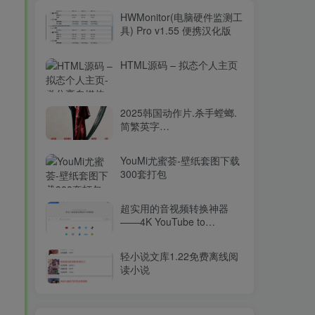
HWMonitor(电脑硬件监测工
具) Pro v1.55 便携汉化版
HTML源码 – 拟态个人主页
2025韩国动作片.杀手螳螂.
简繁英字
幕.Mantis.2025.2160p.WEB-
DL.DDP5.1.Atmos.HDR.H.26515.94GB
YouMi尤蜜荟-壁纸套图下载
300套打包
超实用的音视频转换神器
——4K YouTube to
MP3（v2025最新版）
轻小说文库1.22免费离线阅
读小说