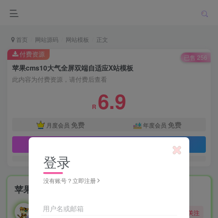
首页
网站源码
网站模板
正文
付费资源
已售 256
苹果cms10大气全屏双端自适应X站模板
此内容为付费资源，请付费后查看
6.9
R
免费
免费
月度会员
年度会员
立即购买
登录
没有账号？立即注册
苹果cms10大气全屏双端自适应X站模板
勇敢的大野狼
用户名或邮箱
关注
酒醒只在花前坐，酒醉还来花下眠。