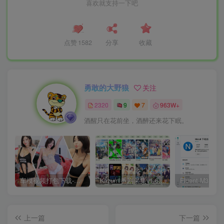
喜欢就支持一下吧
点赞
1582
分享
收藏
勇敢的大野狼
关注
2320
9
7
963W+
酒醒只在花前坐，酒醉还来花下眠。
车模视频打包下载-高清无水印版
Kazumi番剧采集v1.6.9：支持自定义规则+在线观看+弹幕，跨平台下载
上一篇
下一篇