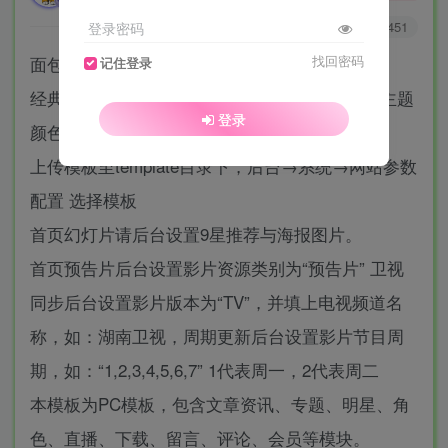
0
3416
1451
登录密码
面包网经典四色切换电影网站模板特点：
找回密码
记住登录
经典设计整体对于seo更加友好，模板支持四种主题
登录
颜色随意切换。
上传模板至template目录下，后台→系统→网站参数
配置 选择模板
首页幻灯片请后台设置9星推荐与海报图片。
首页预告片后台设置影片资源类别为“预告片” 卫视
同步后台设置影片版本为“TV”，并填上电视频道名
称，如：湖南卫视，周期更新后台设置影片节目周
期，如：“1,2,3,4,5,6,7” 1代表周一，2代表周二
本模板为PC模板，包含文章资讯、专题、明星、角
色、直播、下载、留言、评论、会员等模块。