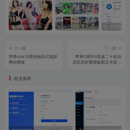
车模视频打包下载-高清无水印版
Kazumi番剧采集v1.6.9：支持自定义规则+在线观看+弹幕，跨平台下载
上一篇
下一篇
苹果cms10黑色响应式电影
苹果CMS10首途二十套自
网站模板
适应高权重模板图文丰富提
升百度SEO
相关推荐