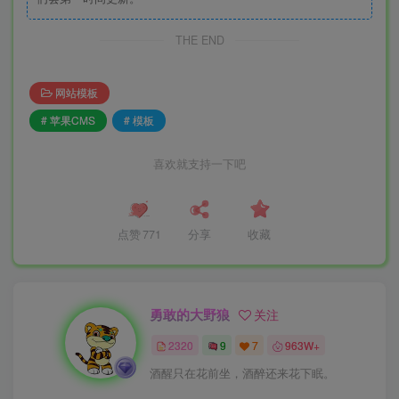
THE END
网站模板
# 苹果CMS
# 模板
喜欢就支持一下吧
点赞
771
分享
收藏
勇敢的大野狼
关注
2320
9
7
963W+
酒醒只在花前坐，酒醉还来花下眠。