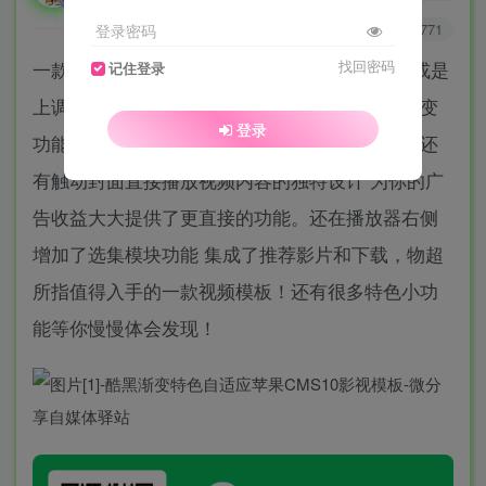
0
3390
771
登录密码
一款酷黑模板 整个布局以黑色为主 用户在下滑或是
找回密码
记住登录
上调页面时具有颜色由深变浅或浅变深的颜色渐变
登录
功能！完美自适应所有市面上的电子视频设备。还
有触动封面直接播放视频内容的独特设计 为你的广
告收益大大提供了更直接的功能。还在播放器右侧
增加了选集模块功能 集成了推荐影片和下载，物超
所指值得入手的一款视频模板！还有很多特色小功
能等你慢慢体会发现！