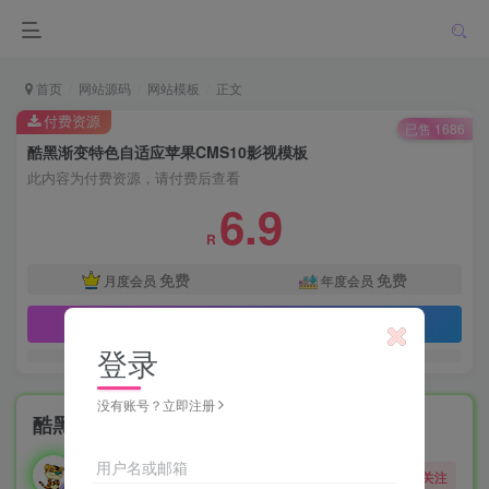
首页
网站源码
网站模板
正文
付费资源
已售 1686
酷黑渐变特色自适应苹果CMS10影视模板
此内容为付费资源，请付费后查看
6.9
R
免费
免费
月度会员
年度会员
立即购买
登录
没有账号？立即注册
酷黑渐变特色自适应苹果CMS10影视模板
勇敢的大野狼
用户名或邮箱
关注
酒醒只在花前坐，酒醉还来花下眠。