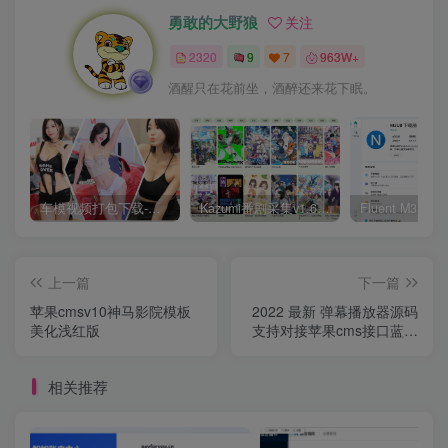
勇敢的大野狼
关注
2320
9
7
963W+
酒醒只在花前坐，酒醉还来花下眠。
车模视频打包下载-高清无水印版
Kazumi番剧采集v1.6.9：支持自定义规则+在线观看+弹幕，跨平台下载
上一篇
下一篇
苹果cmsv10神马影院模板
2022 最新 弹幕播放器源码
美化浅红版
支持对接苹果cms接口蓝光
json接口
相关推荐