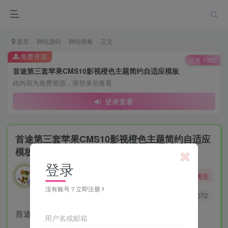
首页
网站源码
网站模板
正文
免费资源
已售 1385
首途第三套苹果CMS10影视橙色主题简约自适应模板
此内容为免费资源，请登录后查看
登录查看
首途第三套苹果CMS10影视橙色主题简约自适应
模板
登录
勇敢的大野狼
关注
酒醒只在花前坐，酒醉还来花下眠。
没有账号？立即注册
0
3538
1072
首途第三套橙色主题简约自适应模板
用户名或邮箱