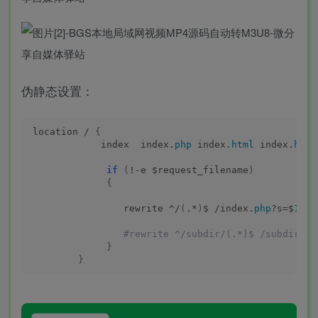
伪静态设置：
location / 
{
            index  index.
php
 index.
html
 index.
htm
;
if
(
!-e $request_filename
)
{
                rewrite ^/
(
.*
)
$ /index.
php
?s=$
1
;
 #rewrite ^/subdir/(.*)$ /subdir/in
}
}