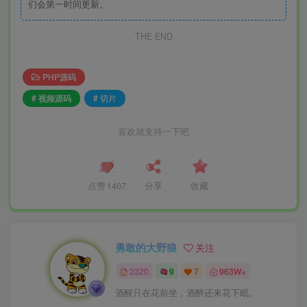
们会第一时间更新。
THE END
PHP源码
# 视频源码
# 切片
喜欢就支持一下吧
点赞
1407
分享
收藏
勇敢的大野狼
关注
2320
9
7
963W+
酒醒只在花前坐，酒醉还来花下眠。