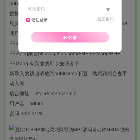
public
登录密码
数据库配置请到 config\database.php中修改
找回密码
记住登录
只支持MP4，上传后观看时候会自动进行转换为m3u8,
调用的是FFmpeg，主要就是为了研究php使用
登录
FFmpeg，
FFmpeg来自https://github.com/PHP-FFMpeg/PHP-
FFMpeg,有兴趣的可以去研究下
新导入的视频请放到public\tmp下面，然后到后台去手
动入库
后台地址：http:\domain\admin
用户名：admin
密码:admin123