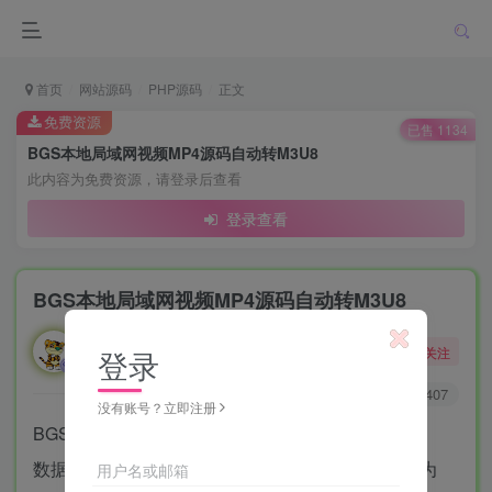
首页
网站源码
PHP源码
正文
免费资源
已售 1134
BGS本地局域网视频MP4源码自动转M3U8
此内容为免费资源，请登录后查看
登录查看
BGS本地局域网视频MP4源码自动转M3U8
勇敢的大野狼
关注
登录
酒醒只在花前坐，酒醉还来花下眠。
0
3739
1407
没有账号？立即注册
BGS本地局域网视频源码是PHP的，TP5.1
数据库和伪静态设置在压缩包，记得设置运行目录为
用户名或邮箱