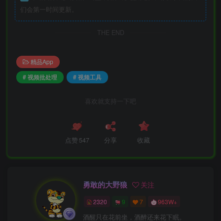
们会第一时间更新。
THE END
精品App
# 视频批处理
# 视频工具
喜欢就支持一下吧
点赞
547
分享
收藏
勇敢的大野狼
关注
2320
9
7
963W+
酒醒只在花前坐，酒醉还来花下眠。