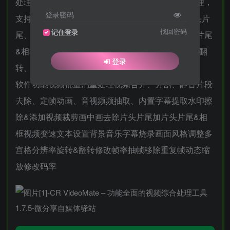
处理工具，它能够批量、快速地对视频进行去重处理，
登录密码
支持水印擦除&添加、视频裁剪、画中画、去除片头片
找回密码
记住登录
尾、添加背景音乐、视频变速、文本设置、加片头片尾
&相框、字幕烧录、画面风格调整、分辨率、旋转&翻
登录
转、抽帧、修改帧率、音量调节、修改码率等功能。
软件功能视频批量消重处理视频合并、分割、静音片段
去除、定帧动画、音视频频抽取、内置字幕提取水印擦
除&添加视频裁剪画中画去除片头片尾加片头片尾&相
框视频变速文本设置背景音乐字幕烧录画面风格调整多
宫格分辨率旋转&翻转修改帧率抽帧移除重复帧动态缩
放修改码率