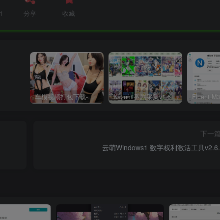
1
分享
收藏
车模视频打包下载-高清无水印版
Kazumi番剧采集v1.6.9：支持自定义规则+在线观看+弹幕，跨平台下载
下一
云萌Windows1 数字权利激活工具v2.6.