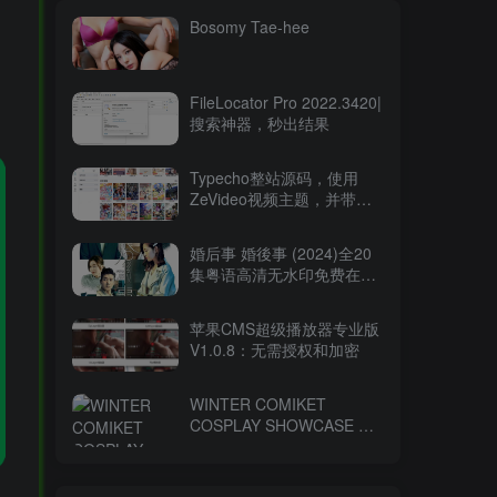
Bosomy Tae-hee
FileLocator Pro 2022.3420|
搜索神器，秒出结果
Typecho整站源码，使用
ZeVideo视频主题，并带有
采集功能
婚后事 婚後事 (2024)全20
集粤语高清无水印免费在线
观看-百度网盘下载
苹果CMS超级播放器专业版
V1.0.8：无需授权和加密
WINTER COMIKET
COSPLAY SHOWCASE コ
ミケ