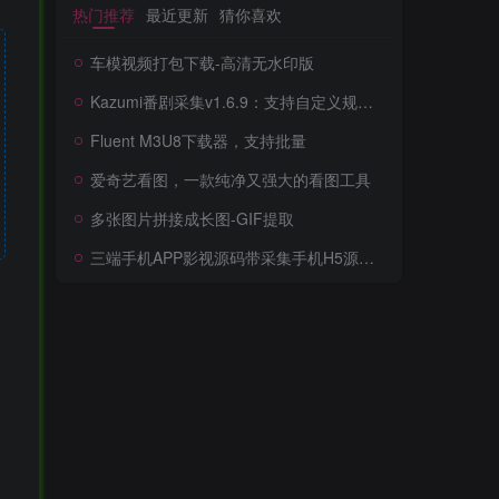
热门推荐
最近更新
猜你喜欢
车模视频打包下载-高清无水印版
Kazumi番剧采集v1.6.9：支持自定义规则+在线观看+弹幕，跨平台下载
Fluent M3U8下载器，支持批量
爱奇艺看图，一款纯净又强大的看图工具
多张图片拼接成长图-GIF提取
三端手机APP影视源码带采集手机H5源码带VIP卡密功能