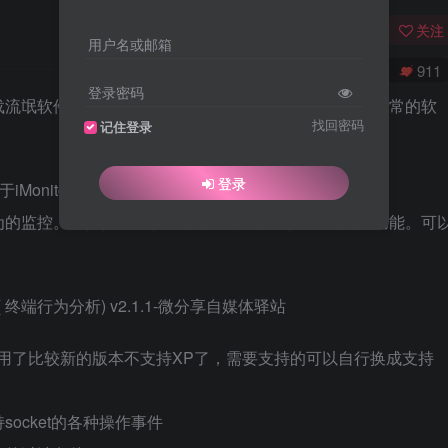
关注
用户名或邮箱
0
2239
911
登录密码
载流氓软件安装在电脑上，这款软件就可以监控一切有异常的软
找回密码
记住登录
登录
基于iMonitorSDK的开源终端行为监控分析软件。
为的监控。支持扩展和脚本，可以轻易定制和添加更多功能。可
。
因为Qt用了比较新的版本不支持XP了，需要支持的可以自行换成支持
ocket的各种操作事件