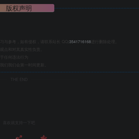
版权声明
习与参考，如有侵权，请联系站长 QQ
:3541716168
进行删除处理。
观点和对其真实性负责。
于任何违法行为
我们我们会第一时间更新。
THE END
喜欢就支持一下吧