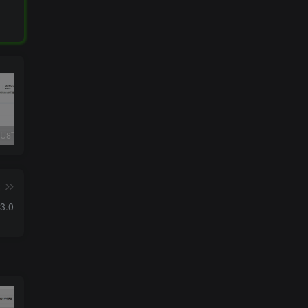
Fluent M3U8下载器，支持批量
爱奇艺看图，一款纯净又强大的看图工具
多张图片拼接成长图-GIF提取
篇
3.0