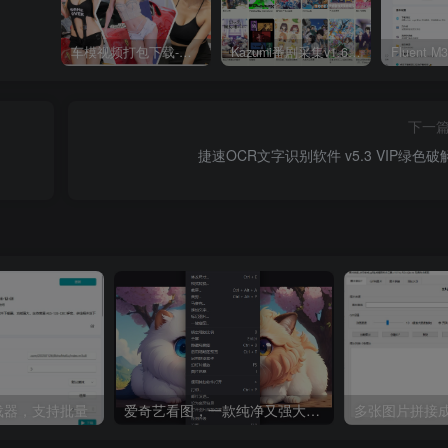
车模视频打包下载-高清无水印版
Kazumi番剧采集v1.6.9：支持自定义规则+在线观看+弹幕，跨平台下载
下一
捷速OCR文字识别软件 v5.3 VIP绿色破
8下载器，支持批量
爱奇艺看图，一款纯净又强大的看图工具
多张图片拼接成