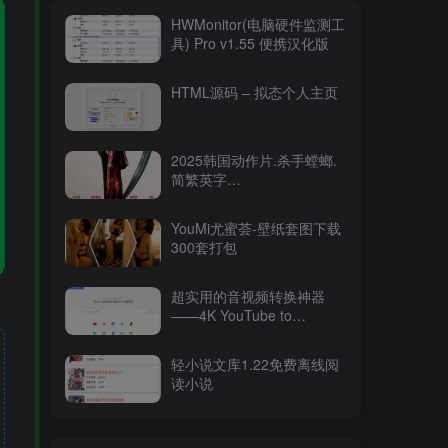
HWMonitor(电脑硬件监测工
具) Pro v1.55 便携汉化版
HTML源码 – 拟态个人主页
2025韩国动作片.杀手螳螂.
简繁英字
幕.Mantis.2025.2160p.WEB-
DL.DDP5.1.Atmos.HDR.H.26515.94GB
YouMi尤蜜荟-壁纸套图下载
300套打包
超实用的音视频转换神器
——4K YouTube to
MP3（v2025最新版）
轻小说文库1.22免费离线阅
读小说