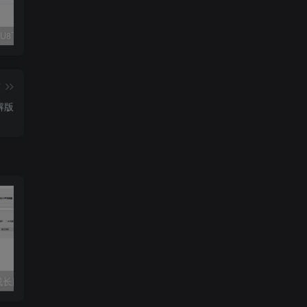
Fluent M3U8下载器，支持批量
爱奇艺看图，一款纯净又强大的看图工具
多张图片拼接成长图-GIF提取
篇
解版
长图-GIF提取
桌面便签助手Simple Sticky Notes_v6.8汉化版