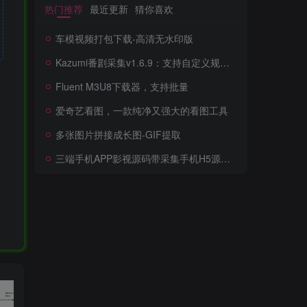
热门推荐
最近更新
猜你喜欢
车模视频打包下载-高清无水印版
Kazumi番剧采集v1.6.9：支持自定义规则+在线观看+弹幕，跨平台下载
Fluent M3U8下载器，支持批量
爱奇艺看图，一款纯净又强大的看图工具
多张图片拼接成长图-GIF提取
三端手机APP影视源码带采集手机H5源码带VIP卡密功能