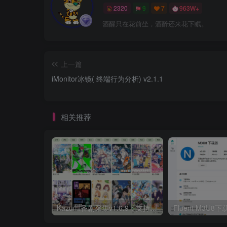
2320
9
7
963W+
酒醒只在花前坐，酒醉还来花下眠。
上一篇
iMonitor冰镜( 终端行为分析) v2.1.1
相关推荐
Kazumi番剧采集v1.6.9：支持自定义规则+在线观看+弹幕，跨平台下载
Fluent M3U