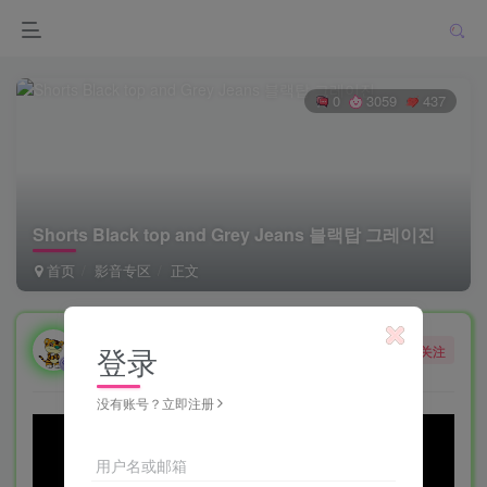
0
3059
437
Shorts Black top and Grey Jeans 블랙탑 그레이진
首页
影音专区
正文
勇敢的大野狼
登录
关注
酒醒只在花前坐，酒醉还来花下眠。
没有账号？立即注册
用户名或邮箱