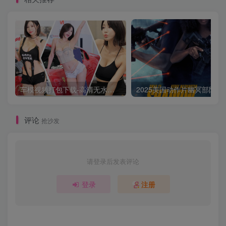
车模视频打包下载-高清无水印版
2025美国动作片
评论
抢沙发
请登录后发表评论
登录
注册