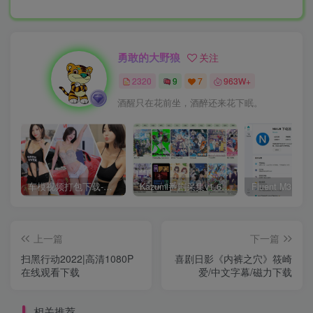
勇敢的大野狼
关注
2320
9
7
963W+
酒醒只在花前坐，酒醉还来花下眠。
车模视频打包下载-高清无水印版
Kazumi番剧采集v1.6.9：支持自定义规则+在线观看+弹幕，跨平台下载
上一篇
下一篇
扫黑行动2022|高清1080P
喜剧日影《内裤之穴》筱崎
在线观看下载
爱/中文字幕/磁力下载
相关推荐