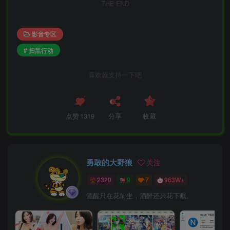
THE END
影音专区
# 扫黑行动
喜欢就支持一下吧
点赞
1319
分享
收藏
勇敢的大野狼
关注
2320
9
7
963W+
酒醒只在花前坐，酒醉还来花下眠。