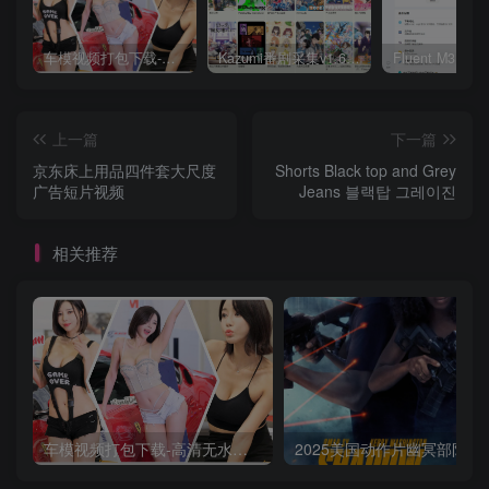
车模视频打包下载-高清无水印版
Kazumi番剧采集v1.6.9：支持自定义规则+在线观看+弹幕，跨平台下载
上一篇
下一篇
京东床上用品四件套大尺度
Shorts Black top and Grey
广告短片视频
Jeans 블랙탑 그레이진
相关推荐
车模视频打包下载-高清无水印版
2025美国动作片