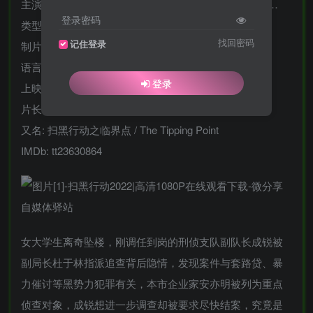
主演: 周一围 / 秦海璐 / 张智霖 / 王劲松 / 曾志伟 / 更多…
登录密码
类型: 动作 / 犯罪
找回密码
记住登录
制片国家/地区: 中国大陆
语言: 汉语普通话 / 粤语
登录
上映日期: 2022-11-11(中国大陆)
片长: 99分钟
又名: 扫黑行动之临界点 / The Tipping Point
IMDb: tt23630864
女大学生离奇坠楼，刚调任到岗的刑侦支队副队长成锐被
副局长杜于林指派追查背后隐情，发现案件与套路贷、暴
力催讨等黑势力犯罪有关，本市企业家安亦明被列为重点
侦查对象，成锐想进一步调查却被要求尽快结案，究竟是