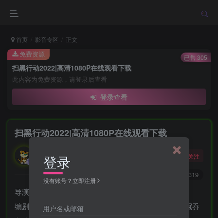
首页
影音专区
正文
免费资源
已售 305
扫黑行动2022|高清1080P在线观看下载
此内容为免费资源，请登录后查看
登录查看
扫黑行动2022|高清1080P在线观看下载
勇敢的大野狼
关注
登录
酒醒只在花前坐，酒醉还来花下眠。
0
5651
1319
没有账号？立即注册
导演: 林德禄
编剧: 管彦杰 / 高阳 / 佟睦 / 兆利 / 徐以文 / 刘国伟 / 樊冠乔
用户名或邮箱