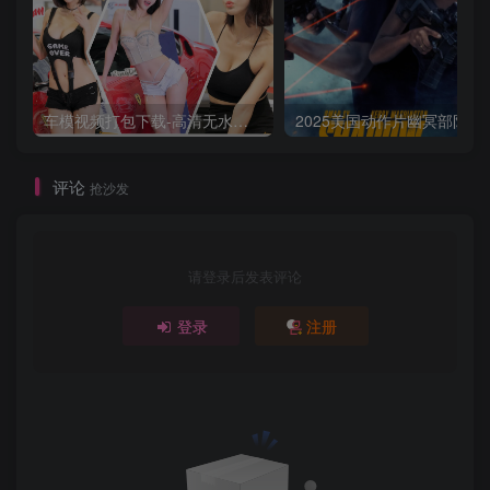
车模视频打包下载-高清无水印版
2025美国动作片
评论
抢沙发
请登录后发表评论
登录
注册