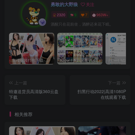
勇敢的大野狼
关注
2320
9
7
963W+
酒醒只在花前坐，酒醉还来花下眠。
车模视频打包下载-高清无水印版
Kazumi番剧采集v1.6.9：支持自定义规则+在线观看+弹幕，跨平台下载
上一篇
下一篇
特邀送货员高清版360云盘
扫黑行动2022|高清1080P
下载
在线观看下载
相关推荐