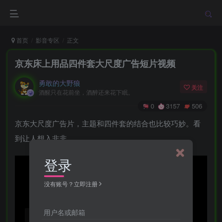
首页
影音专区
正文
京东床上用品四件套大尺度广告短片视频
勇敢的大野狼
关注
酒醒只在花前坐，酒醉还来花下眠。
0
3157
506
京东大尺度广告片，主题和四件套的结合也比较巧妙。看
到让人想入非非。
登录
没有账号？立即注册
用户名或邮箱
Video load failed