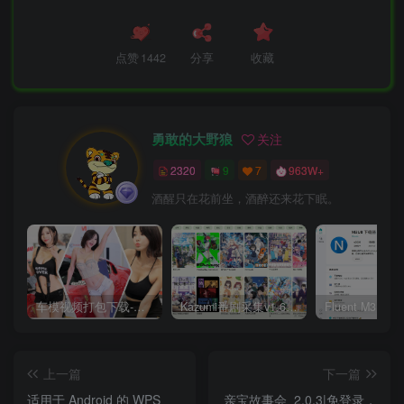
点赞
1442
分享
收藏
勇敢的大野狼
关注
2320
9
7
963W+
酒醒只在花前坐，酒醉还来花下眠。
车模视频打包下载-高清无水印版
Kazumi番剧采集v1.6.9：支持自定义规则+在线观看+弹幕，跨平台下载
上一篇
下一篇
适用于 Android 的 WPS
亲宝故事会_2.0.3|免登录，