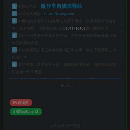
微分享自媒体驿站
1
本网站名称：
2
本站永久网址：
https://ksvlog.com
3
本网站的文章部分内容可能来源于网络，仅供大家学习与参
考，如有侵权，请联系站长 QQ
:3541716168
进行删除处理。
4
本站一切资源不代表本站立场，并不代表本站赞同其观点和
对其真实性负责。
5
本站资源无法保证软件能长期正常使用，禁止下载用于任何
违法行为
6
本站资源大多存储在云盘，如发现链接失效，请联系我们我
们会第一时间更新。
THE END
阅读类
# OfficeSuite 13
喜欢就支持一下吧