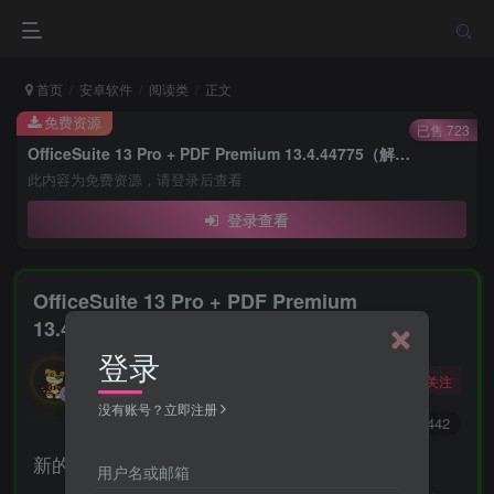
首页
安卓软件
阅读类
正文
免费资源
已售 723
OfficeSuite 13 Pro + PDF Premium 13.4.44775（解锁）Apk + Mod Android
此内容为免费资源，请登录后查看
登录查看
OfficeSuite 13 Pro + PDF Premium
13.4.44775（解锁）Apk + Mod Android
登录
勇敢的大野狼
关注
酒醒只在花前坐，酒醉还来花下眠。
没有账号？立即注册
0
9691
1442
新的！OfficeSuite 速度更新最新的 OfficeSuite 8
用户名或邮箱