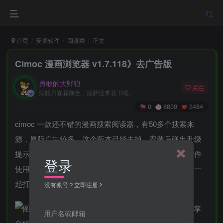
首页
安卓软件
阅读类
正文
Cimoc 漫画浏览器 v1.7.118》去广告版
勇敢的大野狼
关注
酒醒只在花前坐，酒醉还来花下眠。
0
8839
3484
cimoc 一款还不错的漫画搜索阅读器，有50多个搜索来
源，原版广告较多，这个版本已经去掉，安装后弹出升级
提示，请不要点升级，否则又会变回有广告的版本，软件
登录
使用简单，安装后导入漫画源就可以了，源和软件已经一
起打包好了。
没有账号？立即注册
用户名或邮箱