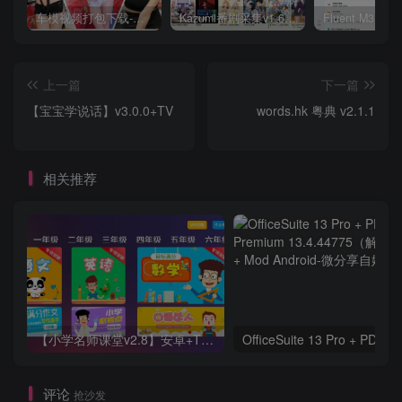
车模视频打包下载-高清无水印版
Kazumi番剧采集v1.6.9：支持自定义规则+在线观看+弹幕，跨平台下载
上一篇
下一篇
【宝宝学说话】v3.0.0+TV
words.hk 粤典 v2.1.1
相关推荐
【小学名师课堂v2.8】安卓+TV 无需登入
评论
抢沙发