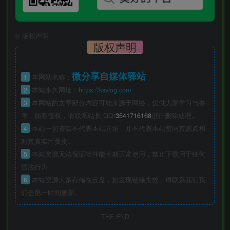
©
版权声明
版权声明
微分享自媒体驿站
1
本网站名称：
2
本站永久网址：
https://ksvlog.com
3
本网站的文章部分内容可能来源于网络，仅供大家学习与参
考，如有侵权，请联系站长 QQ
:3541716168
进行删除处理。
4
本站一切资源不代表本站立场，并不代表本站赞同其观点和
对其真实性负责。
5
本站资源无法保证软件能长期正常使用，禁止下载用于任何
违法行为
6
本站资源大多存储在云盘，如发现链接失效，请联系我们我
们会第一时间更新。
THE END