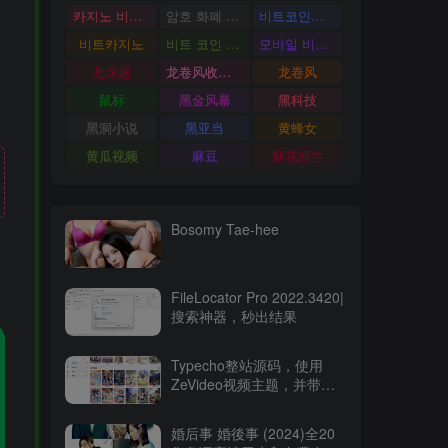
카지노 비트코인
암호 화폐 카지노
비트코인카지노
비트카지노
비트 코인 온라인 카지노
모바일 비트 코인 카지노
龙珠超
龙卷风收音机
龙卷风
鼠标
黑金风暴
黑科技
黑洞小说
黑亚当
黄蜂女
黄瓜视频
麻豆
麻花原生
Bosomy Tae-hee
FileLocator Pro 2022.3420|
搜索神器，秒出结果
Typecho整站源码，使用
ZeVideo视频主题，并带有
采集功能
婚后事 婚後事 (2024)全20