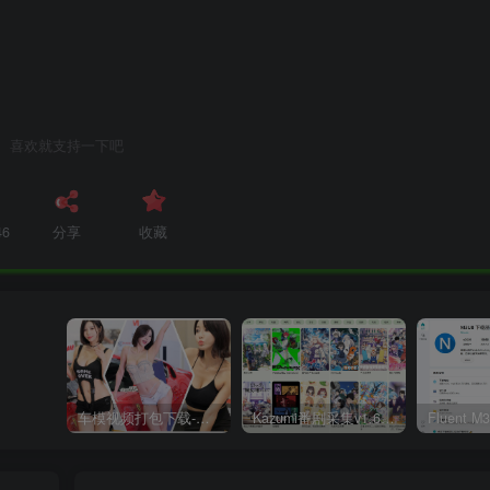
喜欢就支持一下吧
46
分享
收藏
车模视频打包下载-高清无水印版
Kazumi番剧采集v1.6.9：支持自定义规则+在线观看+弹幕，跨平台下载