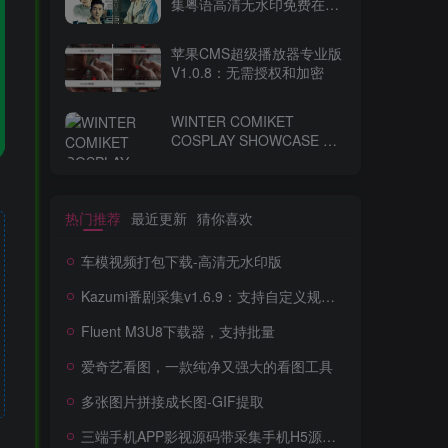
集粤语高清无水印免费在线
观看-百度网盘下载
苹果CMS超级播放器专业版
V1.0.8：无需授权和加密
WINTER COMIKET
COSPLAY SHOWCASE コ
ミケ
热门推荐
最近更新
猜你喜欢
车模视频打包下载-高清无水印版
Kazumi番剧采集v1.6.9：支持自定义规则+在线观看+弹幕，跨平台下载
Fluent M3U8下载器，支持批量
爱奇艺看图，一款纯净又强大的看图工具
多张图片拼接成长图-GIF提取
三端手机APP影视源码带采集手机H5源码带VIP卡密功能