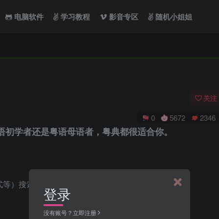
电脑软件
学习教程
影音专区
随机小姐姐
关注
0
5672
2346
语初学者还是粤语母语者，粤典都很适合你。
式等）搜索
登录
没有账号？立即注册