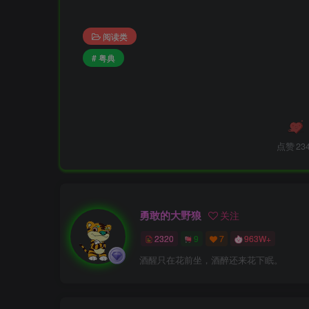
阅读类
# 粤典
点赞
23
勇敢的大野狼
关注
2320
9
7
963W+
酒醒只在花前坐，酒醉还来花下眠。