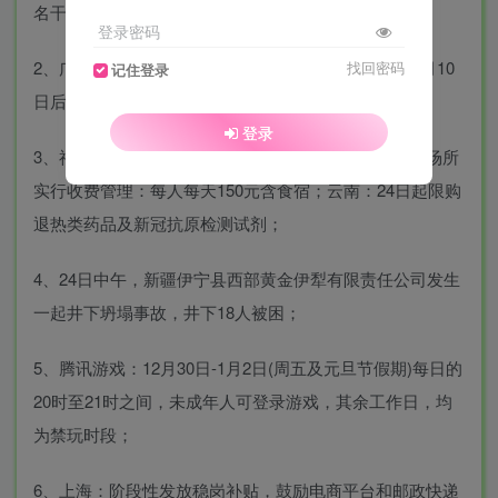
名干部被处理，省体育局局长被免职；
登录密码
2、广州殡葬服务中心：出殡业务原则上延至2023年1月10
找回密码
记住登录
日后申办；
登录
3、福建南平市武夷山、建瓯、浦城等多地对集中隔离场所
实行收费管理：每人每天150元含食宿；云南：24日起限购
退热类药品及新冠抗原检测试剂；
4、24日中午，新疆伊宁县西部黄金伊犁有限责任公司发生
一起井下坍塌事故，井下18人被困；
5、腾讯游戏：12月30日-1月2日(周五及元旦节假期)每日的
20时至21时之间，未成年人可登录游戏，其余工作日，均
为禁玩时段；
6、上海：阶段性发放稳岗补贴，鼓励电商平台和邮政快递