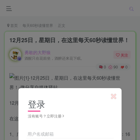
首页
每天60秒读懂世界
正文
12月25日，星期日，在这里每天60秒读懂世界！
勇敢的大野狼
关注
酒醒只在花前坐，酒醉还来花下眠。
0
90
0
登录
12月25日，农历腊月初三，星期日！
没有账号？立即注册
在这里，每天60秒读懂世界！
用户名或邮箱
1、广东问责省运会男子足球乙A(U15)组决赛假球事件：16