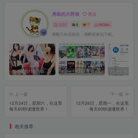
勇敢的大野狼
关注
2320
9
7
963W+
酒醒只在花前坐，酒醉还来花下眠。
车模视频打包下载-高清无水印版
Kazumi番剧采集v1.6.9：支持自定义规则+在线观看+弹幕，跨平台下载
上一篇
下一篇
12月24日，星期六，在这里
12月26日，星期一，在这里
每天60秒读懂世界！
每天60秒读懂世界！
相关推荐