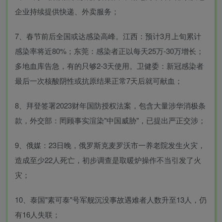
企业持续提供快递、外卖服务；
7、春节前后全国或达感染高峰。江西：预计3月上旬累计
感染率将近80%；东莞：感染者正以每天25万-30万增长；
多地血库告急，有的只够2-3天使用。卫健委：新冠感染者
最后一次核酸阴性或抗原结果正常7天后就可献血；
8、拜登签署2023财年国防授权法案，包含大量涉华消极条
款，外交部：罔顾事实渲染"中国威胁"，已提出严正交涉；
9、俄媒：23日晚，俄罗斯克麦罗沃市一养老院发生火灾，
造成至少22人死亡，初步调查是取暖炉操作不当引发了火
灾；
10、泰国"素可泰"号军舰沉没事故遇难者人数升至13人，仍
有16人失联；