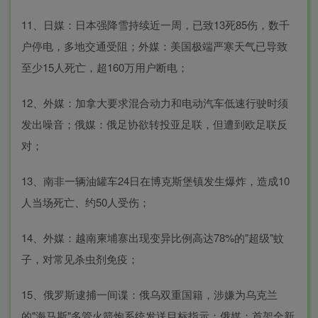
11、日媒：日本强降雪持续近一周，已致13死85伤，数千
户停电，多地交通受阻；外媒：美国极端严寒天气已导致
至少15人死亡，超160万用户断电；
12、外媒：加拿大要求混合动力和电动汽车低速行驶时须
发出噪音；俄媒：俄足协欲转投亚足联，但遭到欧足联反
对；
13、南非一辆油罐车24日在博克斯堡镇发生爆炸，造成10
人当场死亡、约50人受伤；
14、外媒：越南柬埔寨出现变异比例高达78%的"超级"蚊
子，对常见杀虫剂免疫；
15、俄罗斯逮捕一间谍：俄乌双重国籍，涉嫌为乌克兰
的"海马斯"多管火箭炮系统发送目标指示；俄媒：首架全新