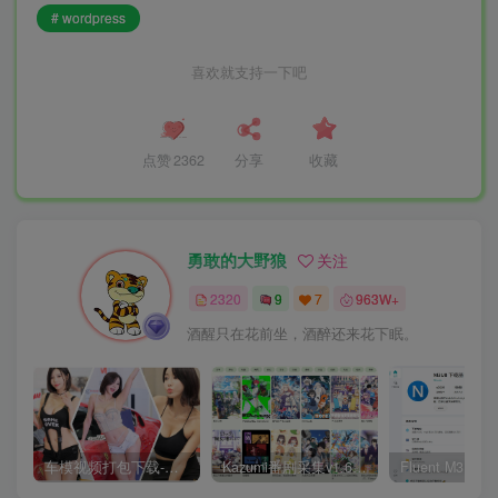
# wordpress
喜欢就支持一下吧
点赞
2362
分享
收藏
勇敢的大野狼
关注
2320
9
7
963W+
酒醒只在花前坐，酒醉还来花下眠。
车模视频打包下载-高清无水印版
Kazumi番剧采集v1.6.9：支持自定义规则+在线观看+弹幕，跨平台下载