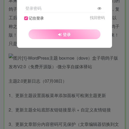
本来是春节的时候已经发布了，但是放了N多次的群友们的
登录密码
鸽子！因为这个是历经了春节“坐月子”和好友打上游戏，复
工后因工作繁忙没时间捣鼓，直到现在才陆续完工，所以
找回密码
记住登录
称之为boxmoe（dove）盒子萌鸽子版，说到了居然有鸽子
登录
版！那么就代表了boxmoe主题会有继续其他的版本出来！
只是要等待和被放鸽子的心态！！
主题2.0更新日志（07月08日）
1、更新主题设置面板菜单添加面板可检测主题更新
2、更新主题全站底部友链链接显示 + 自定义友情链接
3、更新文章部分内容密码可见保护（文章编辑器切换到文