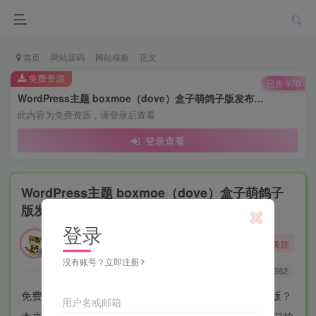
首页
网站源码
网站模板
正文
免费资源
已售 970
WordPress主题 boxmoe（dove）盒子萌鸽子版发布V2.0（免费开源版）
此内容为免费资源，请登录后查看
登录查看
WordPress主题 boxmoe（dove）盒子萌鸽子
版发布V2.0（免费开源版）
登录
勇敢的大野狼
关注
酒醒只在花前坐，酒醉还来花下眠。
没有账号？立即注册
0
4870
2362
免费开源的wordpress主题，作者为什么是盒子萌鸽子版？
用户名或邮箱