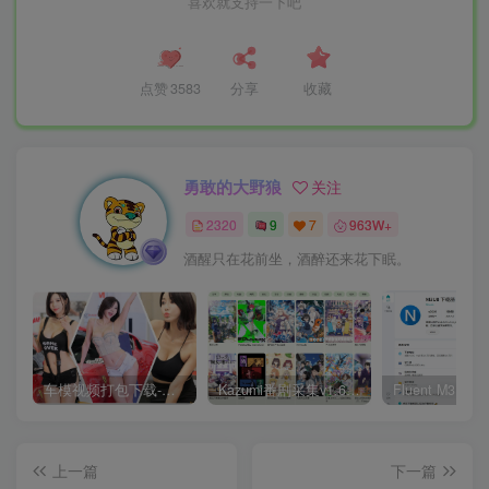
喜欢就支持一下吧
点赞
3583
分享
收藏
勇敢的大野狼
关注
2320
9
7
963W+
酒醒只在花前坐，酒醉还来花下眠。
车模视频打包下载-高清无水印版
Kazumi番剧采集v1.6.9：支持自定义规则+在线观看+弹幕，跨平台下载
上一篇
下一篇