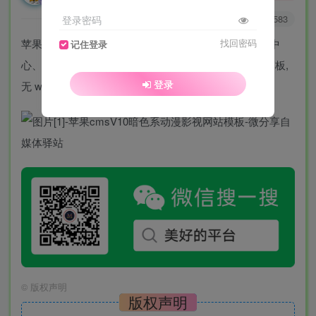
0
7541
3583
登录密码
苹果 cmsV10 暗色系动漫影视网站模板 带留言、会员中
找回密码
记住登录
心、评论等功能这苹果 cmsv10 适合做动漫站的 PC 模板,
登录
无 wap 端该模板包含会员中心, 留言, 评论等功能。
©
版权声明
版权声明