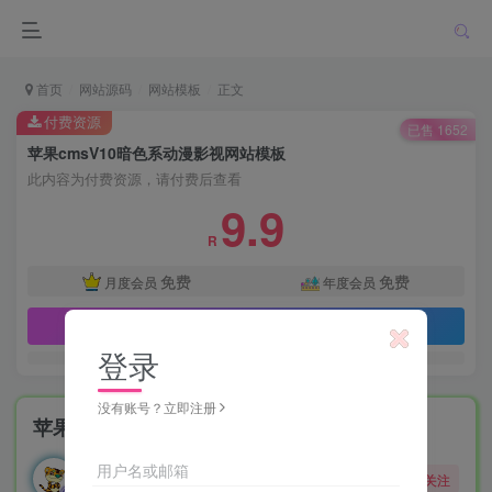
首页
网站源码
网站模板
正文
付费资源
已售 1652
苹果cmsV10暗色系动漫影视网站模板
此内容为付费资源，请付费后查看
9.9
R
免费
免费
月度会员
年度会员
立即购买
登录
没有账号？立即注册
苹果cmsV10暗色系动漫影视网站模板
勇敢的大野狼
用户名或邮箱
关注
酒醒只在花前坐，酒醉还来花下眠。