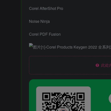
Corel AfterShot Pro
Noise Ninja
Corel PDF Fusion
此处