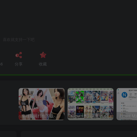
喜欢就支持一下吧
46
分享
收藏
车模视频打包下载-高清无水印版
Kazumi番剧采集v1.6.9：支持自定义规则+在线观看+弹幕，跨平台下载