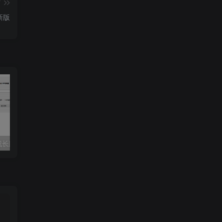
篇
新版
长图-GIF提取
桌面便签助手Simple Sticky Notes_v6.8汉化版