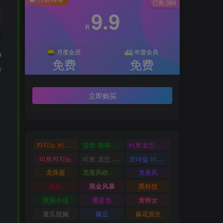
已售 389
9.9
R
品
月度会员
年度会员
免费
免费
号
立即购买
카지노 비트코인
암호 화폐 카지노
비트코인카지노
비트카지노
비트 코인 온라인 카지노
모바일 비트 코인 카지노
龙珠超
龙卷风收音机
龙卷风
鼠标
黑金风暴
黑科技
黑洞小说
黑亚当
黄蜂女
黄瓜视频
麻豆
麻花原生