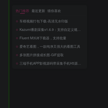
热门推荐
最近更新
猜你喜欢
车模视频打包下载-高清无水印版
Kazumi番剧采集v1.6.9：支持自定义规则+在线观看+弹幕，跨平台下载
Fluent M3U8下载器，支持批量
爱奇艺看图，一款纯净又强大的看图工具
多张图片拼接成长图-GIF提取
三端手机APP影视源码带采集手机H5源码带VIP卡密功能