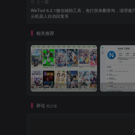
上一篇
WeTool 6.2.1微信辅助工具，免打扰单删查询，清理僵
云机器人自动回复等
相关推荐
Kazumi番剧采集v1.6.9：支持自定义规则+在线观看+弹幕，跨平台下载
Fluent M3U
评论
抢沙发