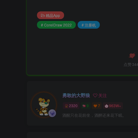
精品App
# CorelDraw 2022
# 注册机
点赞
34
勇敢的大野狼
关注
2320
9
7
963W+
酒醒只在花前坐，酒醉还来花下眠。