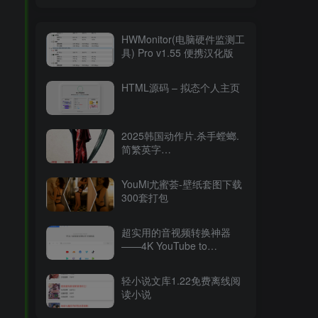
HWMonitor(电脑硬件监测工
具) Pro v1.55 便携汉化版
HTML源码 – 拟态个人主页
2025韩国动作片.杀手螳螂.
简繁英字
幕.Mantis.2025.2160p.WEB-
DL.DDP5.1.Atmos.HDR.H.26515.94GB
YouMi尤蜜荟-壁纸套图下载
300套打包
超实用的音视频转换神器
——4K YouTube to
MP3（v2025最新版）
轻小说文库1.22免费离线阅
读小说