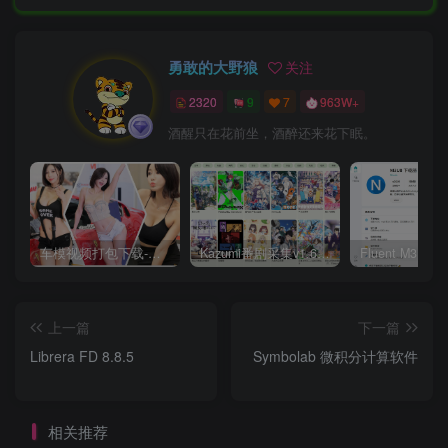
勇敢的大野狼
关注
2320
9
7
963W+
酒醒只在花前坐，酒醉还来花下眠。
车模视频打包下载-高清无水印版
Kazumi番剧采集v1.6.9：支持自定义规则+在线观看+弹幕，跨平台下载
上一篇
下一篇
Librera FD 8.8.5
Symbolab 微积分计算软件
相关推荐