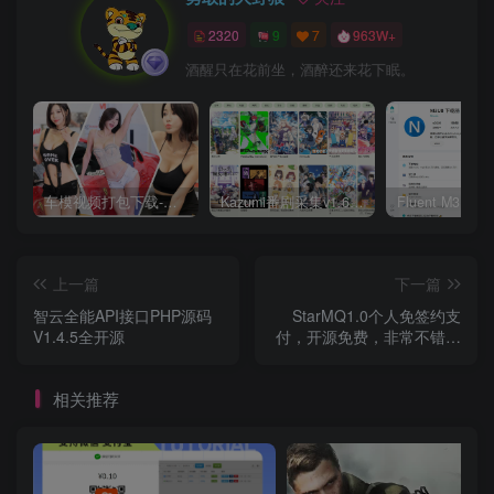
2320
9
7
963W+
酒醒只在花前坐，酒醉还来花下眠。
车模视频打包下载-高清无水印版
Kazumi番剧采集v1.6.9：支持自定义规则+在线观看+弹幕，跨平台下载
上一篇
下一篇
智云全能API接口PHP源码
StarMQ1.0个人免签约支
V1.4.5全开源
付，开源免费，非常不错，
带安卓客户端
相关推荐