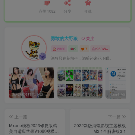
点赞
1082
分享
收藏
勇敢的大野狼
关注
2320
9
7
963W+
酒醒只在花前坐，酒醉还来花下眠。
车模视频打包下载-高清无水印版
Kazumi番剧采集v1.6.9：支持自定义规则+在线观看+弹幕，跨平台下载
上一篇
下一篇
Mxone模板2023修复版精
2022新版海螺影视主题模板
美自适应苹果V10影视模板
M3.1全解密版3.1