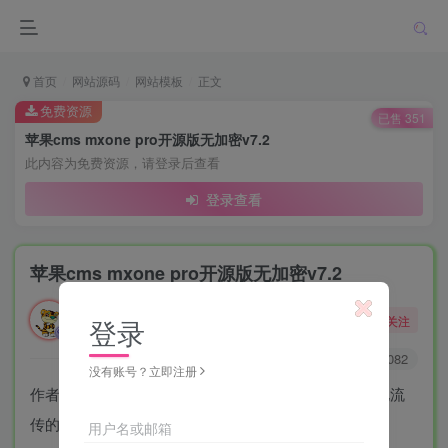
首页
网站源码
网站模板
正文
免费资源
已售 351
苹果cms mxone pro开源版无加密v7.2
此内容为免费资源，请登录后查看
登录查看
苹果cms mxone pro开源版无加密v7.2
勇敢的大野狼
关注
登录
酒醒只在花前坐，酒醉还来花下眠。
2
6107
1082
没有账号？立即注册
作者的最后一个版本，代码全部开源无加密，网上其他流
传的更高版本是二开版。
用户名或邮箱