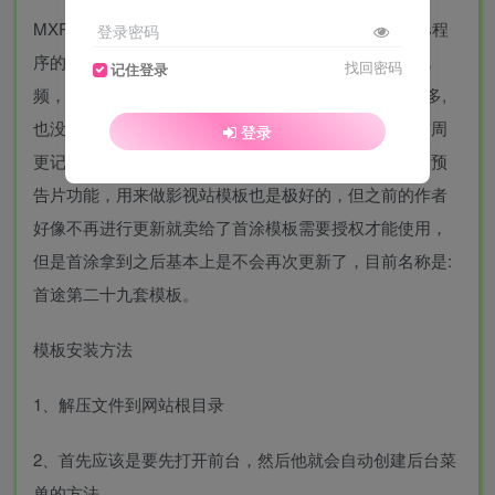
MXPro模板主题(又名：mxonepro)是一款基于苹果cms程
登录密码
序的一款全新的简洁好看UI的影视站模板类似于西瓜视
找回密码
记住登录
频，不过同对比MxoneV10魔改模板来说功能没有那么多,
也没有那么大气，但是比较且可视化功能较多简洁且有周
登录
更记录样式等多功能后台设置，类似预mxone魔改版的预
告片功能，用来做影视站模板也是极好的，但之前的作者
好像不再进行更新就卖给了首涂模板需要授权才能使用，
但是首涂拿到之后基本上是不会再次更新了，目前名称是:
首途第二十九套模板。
模板安装方法
1、解压文件到网站根目录
2、首先应该是要先打开前台，然后他就会自动创建后台菜
单的方法