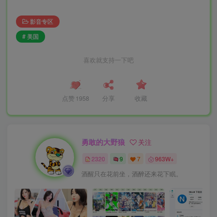
影音专区
# 美国
喜欢就支持一下吧
点赞
1958
分享
收藏
勇敢的大野狼
关注
2320
9
7
963W+
酒醒只在花前坐，酒醉还来花下眠。