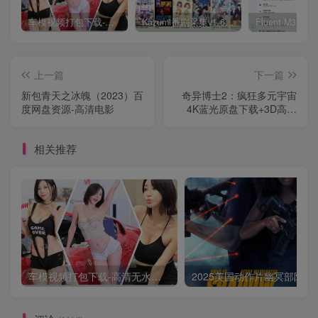
车模视频打包下载-高清无水印版
Kazumi番剧采集v1.6.9：支持自定义规则+在线观看+弹幕，跨平台下载
上一篇
下一篇
新包青天之冰魄（2023）百
奇异博士2：疯狂多元宇宙
度网盘资源-高清电影
4K蓝光原盘下载+3D高清
MKV版 /
相关推荐
车模视频打包下载-高清无水印版
2025美国动作片