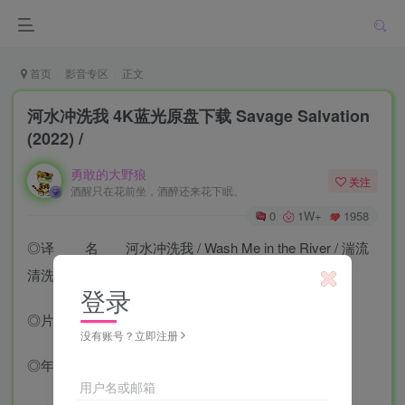
首页
影音专区
正文
河水冲洗我 4K蓝光原盘下载 Savage Salvation
(2022) /
勇敢的大野狼
关注
酒醒只在花前坐，酒醉还来花下眠。
0
1W+
1958
◎译 名 河水冲洗我 / Wash Me in the River / 湍流
清洗
登录
◎片 名 Savage Salvation
没有账号？立即注册
◎年 代 2022
用户名或邮箱