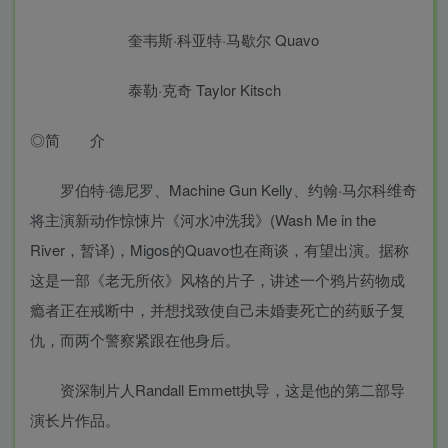
奎韦斯·科亚特·马歇尔 Quavo
泰勒·克奇 Taylor Kitsch
◎简 介
罗伯特·德尼罗、Machine Gun Kelly、约翰·马尔科维奇
将主演新动作惊悚片《河水冲洗我》(Wash Me in the
River，暂译)，Migos的Quavo也在商谈，有望出演。据称
这是一部《老无所依》风格的片子，讲述一个鸦片药物成
瘾者正在戒断中，并想找致使自己未婚妻死亡的药贩子复
仇，而两个警察紧跟在他身后。
资深制片人Randall Emmett执导，这是他的第二部导
演长片作品。