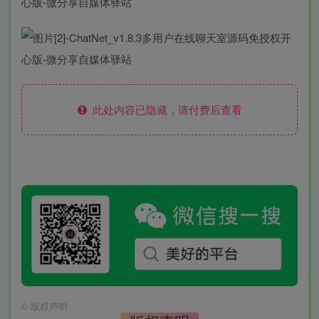
此处内容已隐藏，请付费后查看
©
版权声明