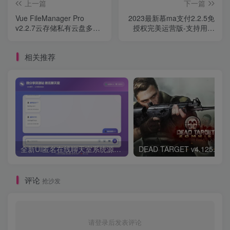
上一篇
下一篇
Vue FileManager Pro
2023最新慕ma支付2.2.5免
v2.2.7云存储私有云盘多用
授权完美运营版-支持用户
户网盘程序PHP源码
自挂
相关推荐
全新UI匿名在线聊天室系统源码 | 可发视频图片
评论
抢沙发
请登录后发表评论