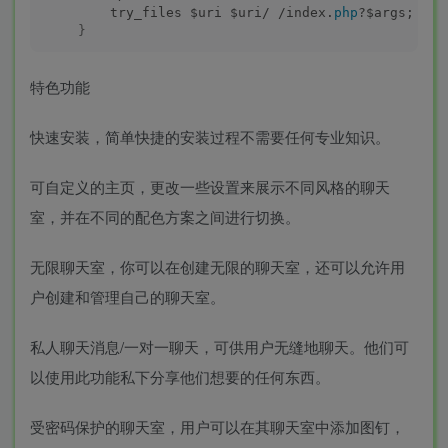
        try_files $uri $uri/ /index.
php
?$args;
}
特色功能
快速安装，简单快捷的安装过程不需要任何专业知识。
可自定义的主页，更改一些设置来展示不同风格的聊天
室，并在不同的配色方案之间进行切换。
无限聊天室，你可以在创建无限的聊天室，还可以允许用
户创建和管理自己的聊天室。
私人聊天消息/一对一聊天，可供用户无缝地聊天。他们可
以使用此功能私下分享他们想要的任何东西。
受密码保护的聊天室，用户可以在其聊天室中添加图钉，