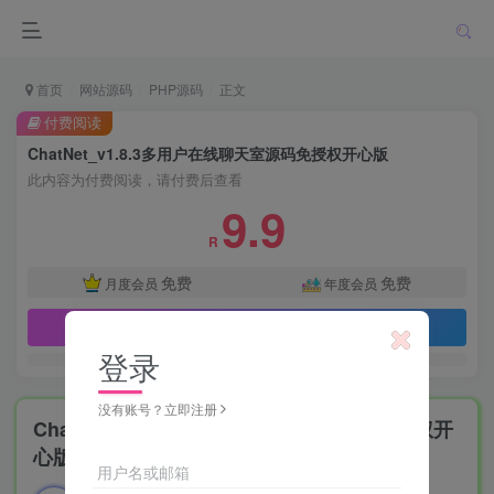
首页
网站源码
PHP源码
正文
付费阅读
ChatNet_v1.8.3多用户在线聊天室源码免授权开心版
此内容为付费阅读，请付费后查看
9.9
R
免费
免费
月度会员
年度会员
立即购买
登录
没有账号？立即注册
ChatNet_v1.8.3多用户在线聊天室源码免授权开
心版
用户名或邮箱