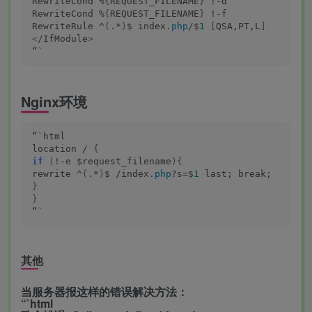
RewriteCond %
{
REQUEST_FILENAME
}
 !-d
RewriteCond %
{
REQUEST_FILENAME
}
 !-f
RewriteRule ^
(
.*
)
$ index.
php
/$
1
[
QSA,PT,L
]
<
/IfModule
>
“`
Nginx环境
“`html
location / 
{
if
(
!-e $request_filename
){
rewrite ^
(
.*
)
$ /index.
php
?s=$
1
 last; break;
}
}
“`
其他
当服务器报这样的错误解决方法：
“`html