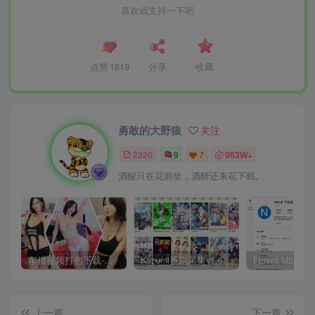
喜欢就支持一下吧
点赞
1819
分享
收藏
勇敢的大野狼
关注
2320
9
7
963W+
酒醒只在花前坐，酒醉还来花下眠。
车模视频打包下载-高清无水印版
Kazumi番剧采集v1.6.9：支持自定义规则+在线观看+弹幕，跨平台下载
上一篇
下一篇