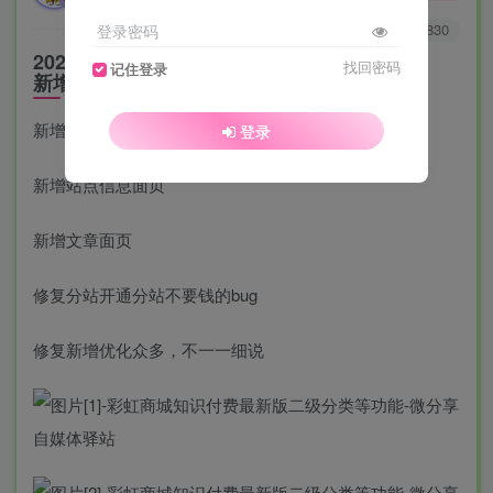
0
8797
2830
登录密码
20230407更新：
找回密码
记住登录
新增二级分类
新增模板内容可在后台全局自定义
登录
新增站点信息面页
新增文章面页
修复分站开通分站不要钱的bug
修复新增优化众多，不一一细说