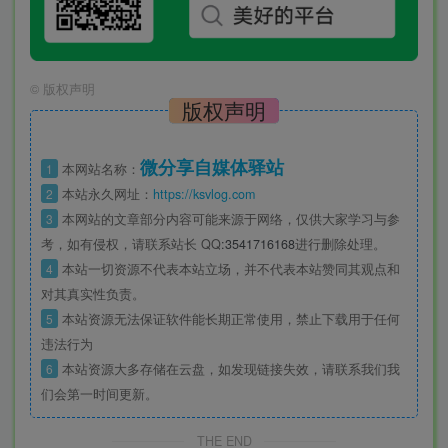
©
版权声明
版权声明
微分享自媒体驿站
1
本网站名称：
2
本站永久网址：
https://ksvlog.com
3
本网站的文章部分内容可能来源于网络，仅供大家学习与参
考，如有侵权，请联系站长 QQ
:3541716168
进行删除处理。
4
本站一切资源不代表本站立场，并不代表本站赞同其观点和
对其真实性负责。
5
本站资源无法保证软件能长期正常使用，禁止下载用于任何
违法行为
6
本站资源大多存储在云盘，如发现链接失效，请联系我们我
们会第一时间更新。
THE END