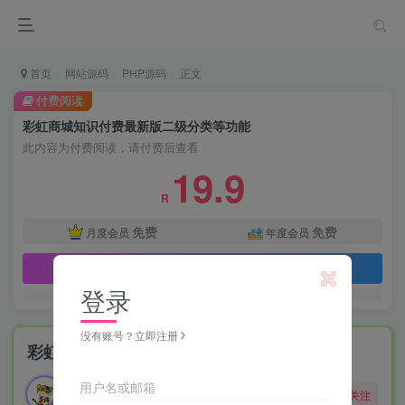
首页
网站源码
PHP源码
正文
付费阅读
彩虹商城知识付费最新版二级分类等功能
此内容为付费阅读，请付费后查看
19.9
R
免费
免费
月度会员
年度会员
立即购买
登录
没有账号？立即注册
彩虹商城知识付费最新版二级分类等功能
勇敢的大野狼
用户名或邮箱
关注
酒醒只在花前坐，酒醉还来花下眠。