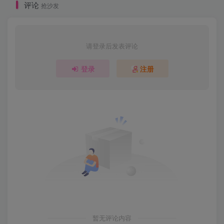
评论
抢沙发
请登录后发表评论
登录
注册
暂无评论内容