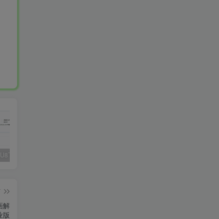
Fluent M3U8下载器，支持批量
爱奇艺看图，一款纯净又强大的看图工具
多张图片拼接成长图-GIF提取
篇
绘画解
业版