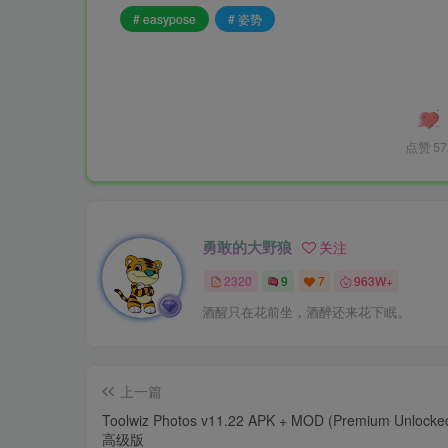
# easypose
# 姿势
点赞
57
勇敢的大野狼
关注
2320
9
7
963W+
酒醒只在花前坐，酒醉还来花下眠。
上一篇
Toolwiz Photos v11.22 APK + MOD (Premium Unloc
高级版