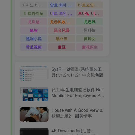
카지노 비트코인
암호 화폐 카지노
비트코인카지노
비트카지노
비트 코인 온라인 카지노
모바일 비트 코인 카지노
龙珠超
龙卷风收音机
龙卷风
鼠标
黑金风暴
黑科技
黑洞小说
黑亚当
黄蜂女
黄瓜视频
麻豆
麻花原生
SysRi一键重装(系统重装工
具) v1.24.11.21 中文绿色版
员工/学生电脑监控软件 Net
Monitor For Employees Pro
v6.3.9
House with A Good View 2.
欲望之屋2：甜美情事
4K Downloader(油管-