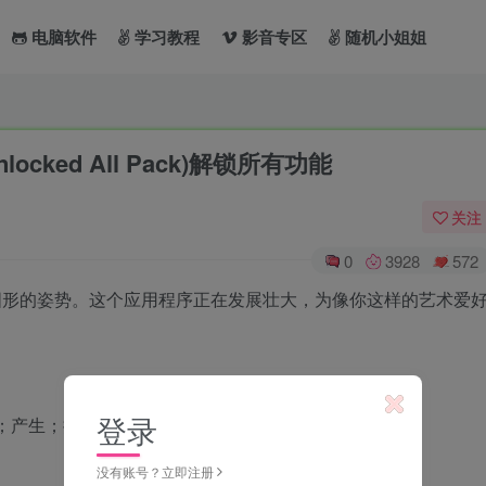
电脑软件
学习教程
影音专区
随机小姐姐
(Unlocked All Pack)解锁所有功能
关注
0
3928
572
开发图形的姿势。这个应用程序正在发展壮大，为像你这样的艺术爱
登录
起；产生；提问；质询；摆好姿势；佯装；招摇
没有账号？立即注册