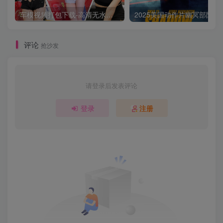
车模视频打包下载-高清无水印版
2025美国动作片
评论
抢沙发
请登录后发表评论
登录
注册