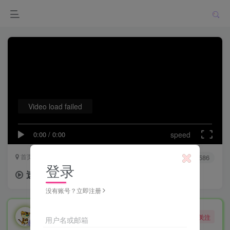
Video load failed
0:00
/
0:00
speed
首页
影音专区
正文
0
2406
5586
登录
速度与激情10 Fast X (2023)
没有账号？立即注册
勇敢的大野狼
关注
用户名或邮箱
酒醒只在花前坐，酒醉还来花下眠。