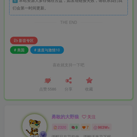
6
本站资源大多存储在云盘，如发现链接失效，请联系我们我
们会第一时间更新。
THE END
影音专区
# 美国
# 速度与激情10
喜欢就支持一下吧
点赞
5586
分享
收藏
勇敢的大野狼
关注
2320
9
7
963W+
酒醒只在花前坐，酒醉还来花下眠。