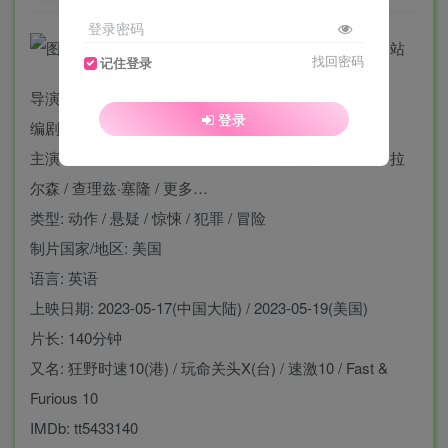
登录密码
找回密码
记住登录
导演: 路易斯·莱特里尔
登录
编剧: 丹·马泽 / 林诣彬 / 盖瑞·斯科特·汤普森
主演: 范·迪塞尔 / 米歇尔·罗德里格兹 / 杰森·莫玛 / 布丽·拉
尔森 / 查理兹·塞隆 / 更多…
类型: 动作 / 悬疑 / 惊悚 / 犯罪 / 冒险
制片国家/地区: 美国
语言: 英语
上映日期: 2023-05-17(中国大陆) / 2023-05-19(美国)
片长: 140分钟
又名: 狂野时速10(港) / 玩命关头X(台) / 速激10 / Fast &
Furious 10
IMDb: tt5433140