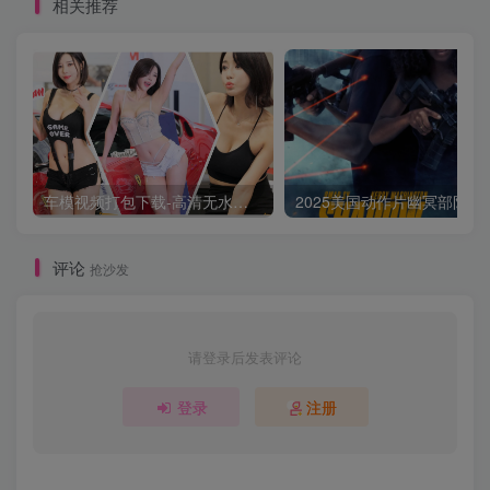
相关推荐
DL.x265.10bit.HDR.DDP5.1.At
车模视频打包下载-高清无水印版
2025美国动作片
评论
抢沙发
请登录后发表评论
登录
注册