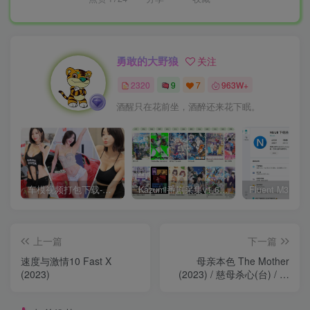
勇敢的大野狼
关注
2320
9
7
963W+
酒醒只在花前坐，酒醉还来花下眠。
车模视频打包下载-高清无水印版
Kazumi番剧采集v1.6.9：支持自定义规则+在线观看+弹幕，跨平台下载
上一篇
下一篇
速度与激情10 Fast X
母亲本色 The Mother
(2023)
(2023) / 慈母杀心(台) / 母
亲 /
The.Mother.2023.2160p.NF.WE