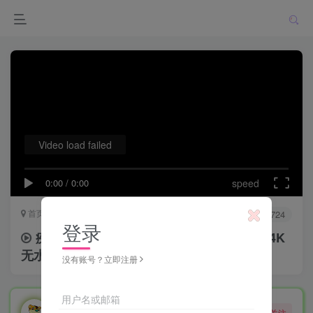
Video load failed
0:00
/
0:00
speed
首页
影音专区
正文
0
9628
1724
登录
疾速追杀4 John Wick: Chapter 4 (2023)-4K
无水印
没有账号？立即注册
用户名或邮箱
勇敢的大野狼
关注