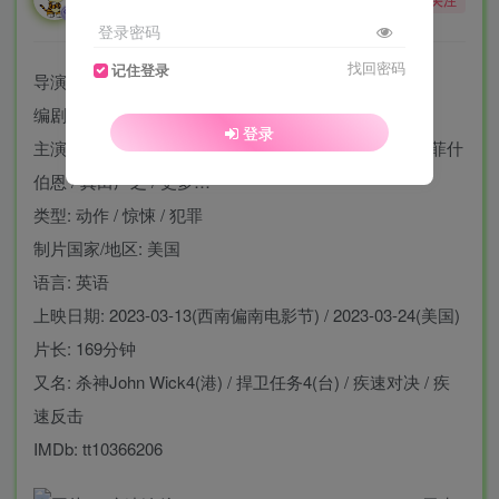
酒醒只在花前坐，酒醉还来花下眠。
登录密码
找回密码
记住登录
导演: 查德·斯塔赫斯基
编剧: 迈克尔·芬奇 / 谢伊·哈顿 / 德里克·科尔斯塔
登录
主演: 基努·里维斯 / 甄子丹 / 比尔·斯卡斯加德 / 劳伦斯·菲什
伯恩 / 真田广之 / 更多…
类型: 动作 / 惊悚 / 犯罪
制片国家/地区: 美国
语言: 英语
上映日期: 2023-03-13(西南偏南电影节) / 2023-03-24(美国)
片长: 169分钟
又名: 杀神John Wick4(港) / 捍卫任务4(台) / 疾速对决 / 疾
速反击
IMDb: tt10366206