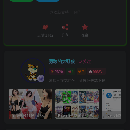
喜欢就支持一下吧
点赞
2182
分享
收藏
勇敢的大野狼
关注
2320
9
7
963W+
酒醒只在花前坐，酒醉还来花下眠。
车模视频打包下载-高清无水印版
Kazumi番剧采集v1.6.9：支持自定义规则+在线观看+弹幕，跨平台下载