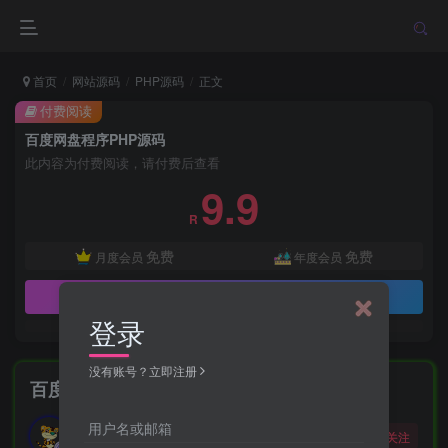
首页
网站源码
PHP源码
正文
付费阅读
百度网盘程序PHP源码
此内容为付费阅读，请付费后查看
9.9
R
免费
免费
月度会员
年度会员
立即购买
登录
没有账号？立即注册
百度网盘程序PHP源码
勇敢的大野狼
用户名或邮箱
关注
酒醒只在花前坐，酒醉还来花下眠。