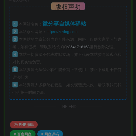
版权声明
微分享自媒体驿站
1
本网站名称：
2
本站永久网址：
https://ksvlog.com
3
本网站的文章部分内容可能来源于网络，仅供大家学习与参
考，如有侵权，请联系站长 QQ
:3541716168
进行删除处理。
4
本站一切资源不代表本站立场，并不代表本站赞同其观点和
对其真实性负责。
5
本站资源无法保证软件能长期正常使用，禁止下载用于任何
违法行为
6
本站资源大多存储在云盘，如发现链接失效，请联系我们我
们会第一时间更新。
THE END
PHP源码
# 百度网盘
# 网盘源码