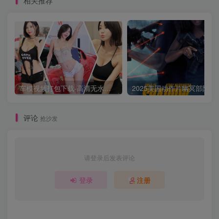
相关推荐
车模视频打包下载-高清无水印版
2025美国动作片
评论
抢沙发
请登录后发表评论
登录
注册