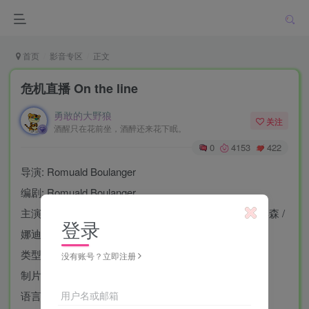
首页
影音专区
正文
危机直播 On the line
勇敢的大野狼
关注
酒醒只在花前坐，酒醉还来花下眠。
0
4153
422
导演: Romuald Boulanger
编剧: Romuald Boulanger
主演: 梅尔·吉布森 / 威廉·莫斯里 / 凯文·狄龙 / 约翰·罗宾森 /
登录
娜迪亚·法尔丝 / 更多…
类型: 惊悚
没有账号？立即注册
制片国家/地区: 美国
用户名或邮箱
语言: 英语