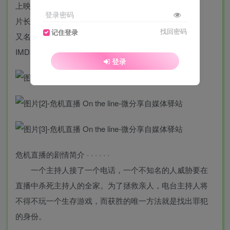
上映日期: 2022-11-03(俄罗斯)
登录密码
片长: 104分钟
找回密码
记住登录
又名: 绝命陷阱（台）
IMDb: tt14824590
登录
危机直播的剧情简介 · · · · · ·
一个主持人接了一个电话，一个不知名的人威胁要在
直播中杀死主持人的全家。为了拯救亲人，电台主持人将
不得不玩一个生存游戏，而获胜的唯一方法就是找出罪犯
的身份。