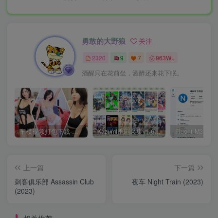
勇敢的大野狼
关注
2320
9
7
963W+
酒醒只在花前坐，酒醉还来花下眠。
车模视频打包下载-高清无水印版
Kazumi番剧采集v1.6.9：支持自定义规则+在线观看+弹幕，跨平台下载
上一篇
下一篇
刺客俱乐部 Assassin Club
夜车 Night Train (2023)
(2023)