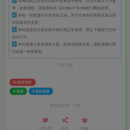
3
本网站的文章部分内容可能来源于网络，仅供大家学习与参
考，如有侵权，请联系站长 QQ
:3541716168
进行删除处理。
4
本站一切资源不代表本站立场，并不代表本站赞同其观点和
对其真实性负责。
5
本站资源无法保证软件能长期正常使用，禁止下载用于任何
违法行为
6
本站资源大多存储在云盘，如发现链接失效，请联系我们我
们会第一时间更新。
THE END
影音专区
# 美国
# 危机直播
喜欢就支持一下吧
点赞
422
分享
收藏