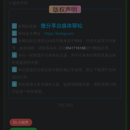
©
版权声明
版权声明
微分享自媒体驿站
1
本网站名称：
2
本站永久网址：
https://ksvlog.com
3
本网站的文章部分内容可能来源于网络，仅供大家学习与参
考，如有侵权，请联系站长 QQ
:3541716168
进行删除处理。
4
本站一切资源不代表本站立场，并不代表本站赞同其观点和
对其真实性负责。
5
本站资源无法保证软件能长期正常使用，禁止下载用于任何
违法行为
6
本站资源大多存储在云盘，如发现链接失效，请联系我们我
们会第一时间更新。
THE END
小程序