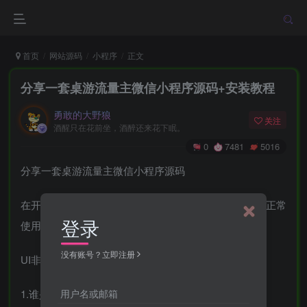
首页
网站源码
小程序
正文
分享一套桌游流量主微信小程序源码+安装教程
勇敢的大野狼
关注
酒醒只在花前坐，酒醉还来花下眠。
0
7481
5016
分享一套桌游流量主微信小程序源码
在开发工具测试了下，能搭建出来，功能在7/25测试时正常
登录
使用
没有账号？立即注册
UI非常漂亮。看着也比较舒服，游戏重要有
用户名或邮箱
1.谁是卧底