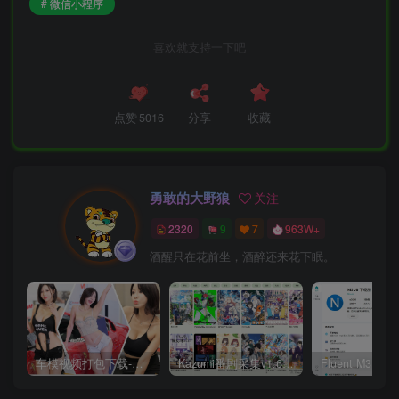
# 微信小程序
喜欢就支持一下吧
点赞
5016
分享
收藏
勇敢的大野狼
关注
2320
9
7
963W+
酒醒只在花前坐，酒醉还来花下眠。
车模视频打包下载-高清无水印版
Kazumi番剧采集v1.6.9：支持自定义规则+在线观看+弹幕，跨平台下载