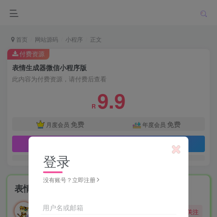
首页
网站源码
小程序
正文
付费资源
表情生成器微信小程序版
此内容为付费资源，请付费后查看
9.9
R
免费
免费
月度会员
年度会员
立即购买
登录
没有账号？立即注册
表情生成器微信小程序版
勇敢的大野狼
用户名或邮箱
关注
酒醒只在花前坐，酒醉还来花下眠。