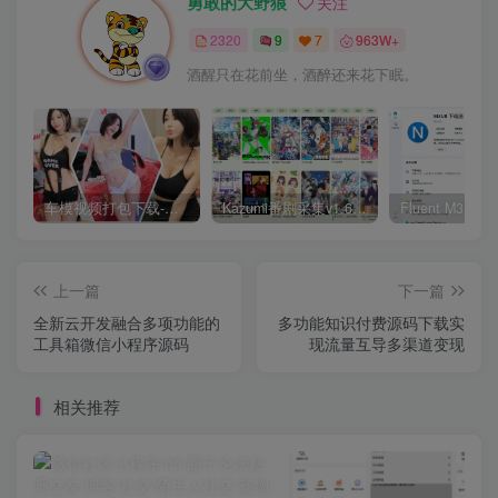
勇敢的大野狼
关注
2320
9
7
963W+
酒醒只在花前坐，酒醉还来花下眠。
车模视频打包下载-高清无水印版
Kazumi番剧采集v1.6.9：支持自定义规则+在线观看+弹幕，跨平台下载
上一篇
下一篇
全新云开发融合多项功能的
多功能知识付费源码下载实
工具箱微信小程序源码
现流量互导多渠道变现
相关推荐