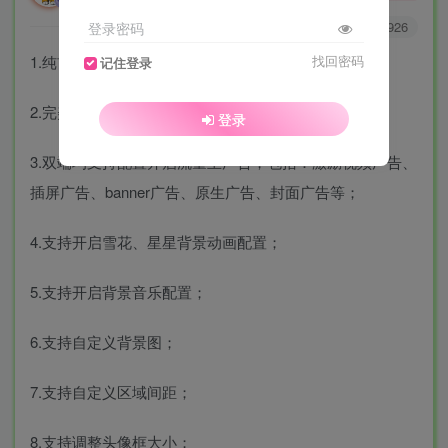
0
6712
2926
登录密码
1.纯前端输出，无需后台，无需域名，速度杠杠快！
找回密码
记住登录
2.完美支持微信端和抖音端；
登录
3.双端均支持配置开启流量主广告，包括：激励视频广告、
插屏广告、banner广告、原生广告、封面广告等；
4.支持开启雪花、星星背景动画配置；
5.支持开启背景音乐配置；
6.支持自定义背景图；
7.支持自定义区域间距；
8.支持调整头像框大小；